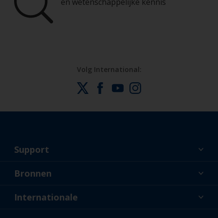
en wetenschappelijke kennis
Volg International:
Support
Over ons
Bronnen
Contact
Nieuws
Internationale
Dealers en professionele applicateurs
BEL