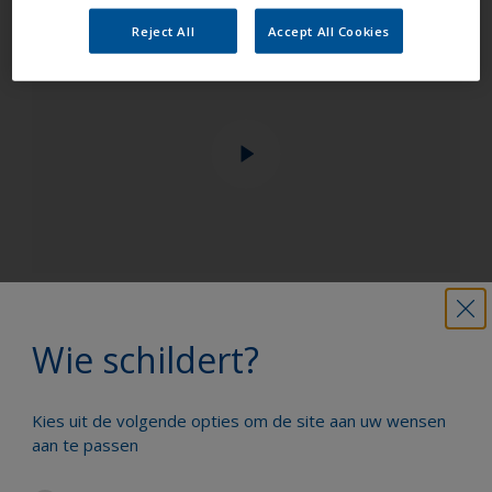
Reject All
Accept All Cookies
Schilder uw boot als een echte
Wie schildert?
professional
Kies uit de volgende opties om de site aan uw wensen
Hier vindt u de beste producten om uw
aan te passen
boot in uitstekende staat te houden