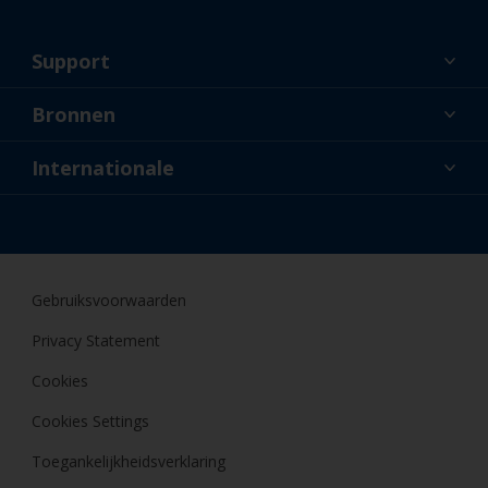
Support
Over ons
Bronnen
Contact
Nieuws
Internationale
Dealers en professionele applicateurs
BEL
Doe-het-zelfschilder
Gebruiksvoorwaarden
Privacy Statement
Cookies
Cookies Settings
Toegankelijkheidsverklaring