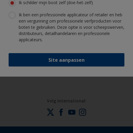
Ik schilder mijn boot zelf (doe-het-zelf)
Ik ben een professionele applicateur of retailer en heb
Krijg al het technische advies om vol
een vergunning om professionele verfproducten voor
vertrouwen uw boot te schilderen
boten te gebruiken. Deze optie is voor scheepswerven,
distributeurs, detailhandelaren en professionele
applicateurs.
Profiteer van onze non-stop innovatie
en wetenschappelijke kennis
Site aanpassen
Volg International: