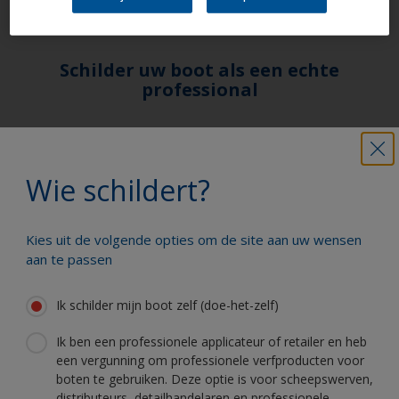
Schilder uw boot als een echte
professional
Hier vindt u de beste producten om uw
boot in uitstekende staat te houden
Wie schildert?
Kies uit de volgende opties om de site aan uw wensen
Krijg al het technische advies om vol
aan te passen
vertrouwen uw boot te schilderen
Ik schilder mijn boot zelf (doe-het-zelf)
Ik ben een professionele applicateur of retailer en heb
Profiteer van onze non-stop innovatie
een vergunning om professionele verfproducten voor
en wetenschappelijke kennis
boten te gebruiken. Deze optie is voor scheepswerven,
distributeurs, detailhandelaren en professionele