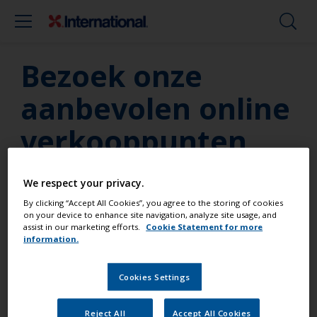
Bezoek onze
aanbevolen online
verkooppunten
Met online verkooppunten over de hele wereld
We respect your privacy.
bent u nog dichter bij de producten die u nodig
By clicking “Accept All Cookies”, you agree to the storing of cookies
heeft. Omdat de winkels in grootte variëren,
on your device to enhance site navigation, analyze site usage, and
hebben sommige meer producten en verschillende
assist in our marketing efforts.
Cookie Statement for more
information.
bezorgopties dan andere.
Liever persoonlijk winkelen? Klik hieronder om ons
aanbod van fysieke winkels te bekijken:
Cookies Settings
Bekijk Verfwinkels
Reject All
Accept All Cookies