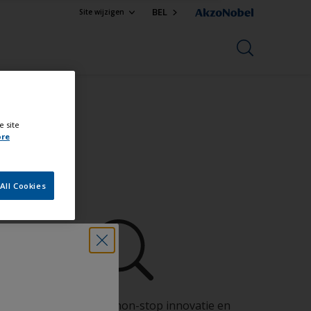
BEL
Site wijzigen
e site
ore
ional
All Cookies
Profiteer van onze non-stop innovatie en