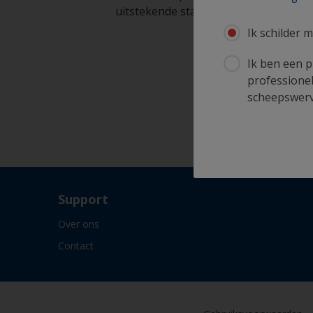
uitstekende staat te houden
Ik schilder m
Ik ben een p
professionel
scheepswerve
Support
Over ons
Contact