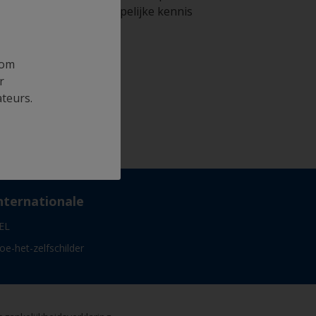
wetenschappelijke kennis
 om
r
ateurs.
nternationale
EL
oe-het-zelfschilder