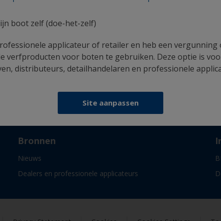
uw boot te schilderen
ijn boot zelf (doe-het-zelf)
rofessionele applicateur of retailer en heb een vergunning
e verfproducten voor boten te gebruiken. Deze optie is voo
n, distributeurs, detailhandelaren en professionele applic
Volg International:
Site aanpassen
Bronnen
I
Nieuws
B
Dealers en professionele applicateurs
D