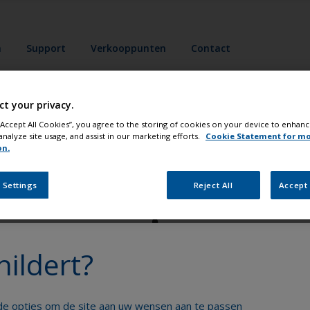
n
Support
Verkooppunten
Contact
ct your privacy.
 “Accept All Cookies”, you agree to the storing of cookies on your device to enhanc
analyze site usage, and assist in our marketing efforts.
Cookie Statement for m
on.
lder uw boot als een echte profess
 Settings
Reject All
Accept 
hildert?
Krijg al het technische advies om vol vertrouwen
nde opties om de site aan uw wensen aan te passen