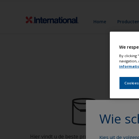
Home
Producte
We respe
By clicking
navigation, 
informati
Schi
Cookies
Wie sc
Hier vindt u de beste producten om uw boot in
Kies uit de volge