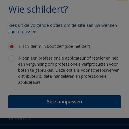
Wie schildert?
Profiteer van onze non-stop innovatie
en wetenschappelijke kennis
Kies uit de volgende opties om de site aan uw wensen
aan te passen
Ik schilder mijn boot zelf (doe-het-zelf)
Volg International:
Ik ben een professionele applicateur of retailer en heb
een vergunning om professionele verfproducten voor
boten te gebruiken. Deze optie is voor scheepswerven,
distributeurs, detailhandelaren en professionele
applicateurs.
Site aanpassen
Support
Over ons
Bronnen
Contact
Nieuws