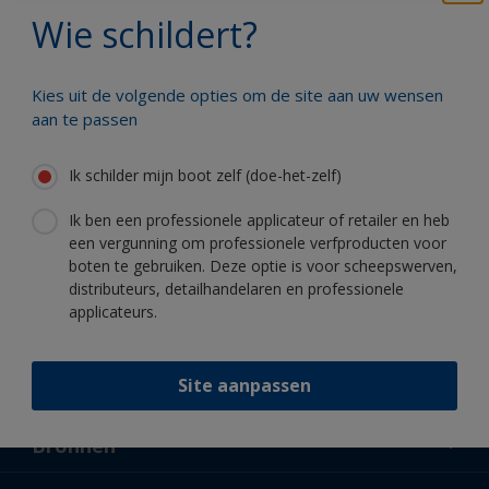
Wie schildert?
Profiteer van onze non-stop innovatie
en wetenschappelijke kennis
Kies uit de volgende opties om de site aan uw wensen
aan te passen
Ik schilder mijn boot zelf (doe-het-zelf)
Volg International:
Ik ben een professionele applicateur of retailer en heb
een vergunning om professionele verfproducten voor
boten te gebruiken. Deze optie is voor scheepswerven,
distributeurs, detailhandelaren en professionele
applicateurs.
Site aanpassen
Support
Over ons
Bronnen
Contact
Nieuws