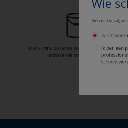
Wie sc
Kies uit de volge
Ik schilder m
Ik ben een p
Hier vindt u de beste producten om uw boot in
professionel
uitstekende staat te houden
scheepswerve