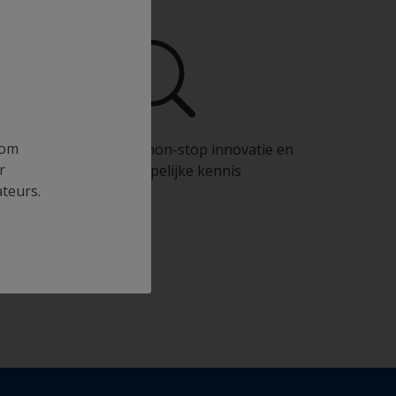
 om
Profiteer van onze non-stop innovatie en
r
wetenschappelijke kennis
ateurs.