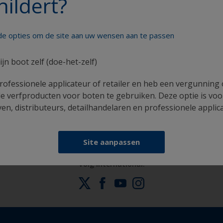
hildert?
nde opties om de site aan uw wensen aan te passen
ijn boot zelf (doe-het-zelf)
rofessionele applicateur of retailer en heb een vergunning
Krijg al het technische advies om vol vertrouwen
e verfproducten voor boten te gebruiken. Deze optie is voo
uw boot te schilderen
n, distributeurs, detailhandelaren en professionele applic
Site aanpassen
Volg International: