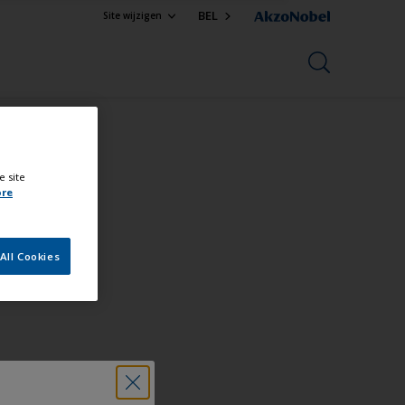
BEL
Site wijzigen
e site
ore
All Cookies
ional