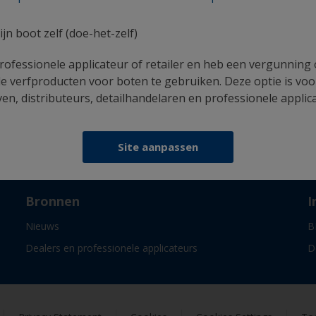
uw boot te schilderen
ijn boot zelf (doe-het-zelf)
rofessionele applicateur of retailer en heb een vergunning
e verfproducten voor boten te gebruiken. Deze optie is voo
n, distributeurs, detailhandelaren en professionele applic
Volg International:
Site aanpassen
Bronnen
I
Nieuws
B
Dealers en professionele applicateurs
D