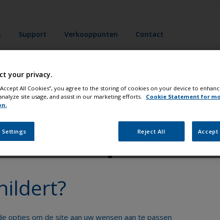
n
Support
Verkooppunten
Contact
ct your privacy.
 “Accept All Cookies”, you agree to the storing of cookies on your device to enhanc
analyze site usage, and assist in our marketing efforts.
Cookie Statement for m
on.
lder uw boot als een echte profess
 Settings
Reject All
Accept 
hildert?
Krijg al het technische advies om vol vertrouwen
nde opties om de site aan uw wensen aan te passen