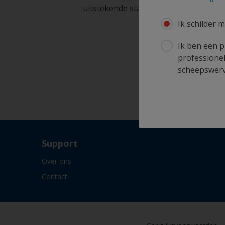
uitstekende staat te houden
Ik schilder m
Ik ben een p
professionel
scheepswerve
Support
Over ons
Contact