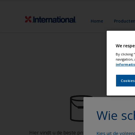
Home
Producte
We respe
By clicking
navigation, 
informati
Schi
Cookies
Wie sc
Hier vindt u de beste producten om uw boot in
Kies uit de volge