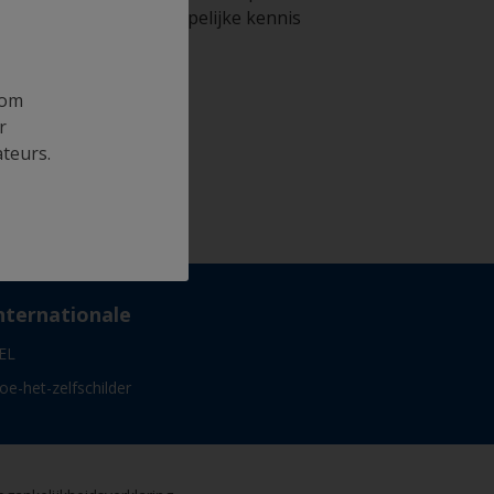
wetenschappelijke kennis
 om
r
ateurs.
nternationale
EL
oe-het-zelfschilder