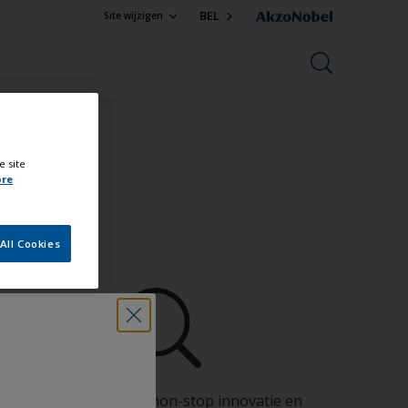
BEL
Site wijzigen
e site
ore
ional
All Cookies
Profiteer van onze non-stop innovatie en