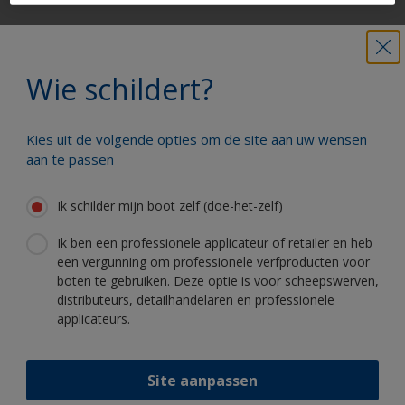
Krijg al het technische advies om vol
vertrouwen uw boot te schilderen
Wie schildert?
Kies uit de volgende opties om de site aan uw wensen
Profiteer van onze non-stop innovatie
aan te passen
en wetenschappelijke kennis
Ik schilder mijn boot zelf (doe-het-zelf)
Ik ben een professionele applicateur of retailer en heb
een vergunning om professionele verfproducten voor
boten te gebruiken. Deze optie is voor scheepswerven,
Volg International:
distributeurs, detailhandelaren en professionele
applicateurs.
Site aanpassen