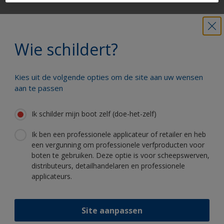
Krijg al het technische advies om vol
vertrouwen uw boot te schilderen
Wie schildert?
Kies uit de volgende opties om de site aan uw wensen
Profiteer van onze non-stop innovatie
aan te passen
en wetenschappelijke kennis
Ik schilder mijn boot zelf (doe-het-zelf)
Ik ben een professionele applicateur of retailer en heb
een vergunning om professionele verfproducten voor
boten te gebruiken. Deze optie is voor scheepswerven,
Volg International:
distributeurs, detailhandelaren en professionele
applicateurs.
Site aanpassen