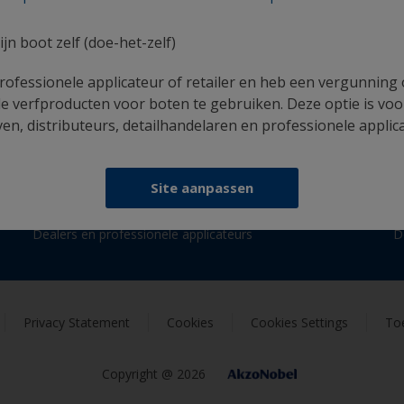
ijn boot zelf (doe-het-zelf)
Volg International:
rofessionele applicateur of retailer en heb een vergunning
e verfproducten voor boten te gebruiken. Deze optie is voo
n, distributeurs, detailhandelaren en professionele applic
Bronnen
I
Site aanpassen
Nieuws
B
Dealers en professionele applicateurs
D
Privacy Statement
Cookies
Cookies Settings
Toe
Copyright @ 2026