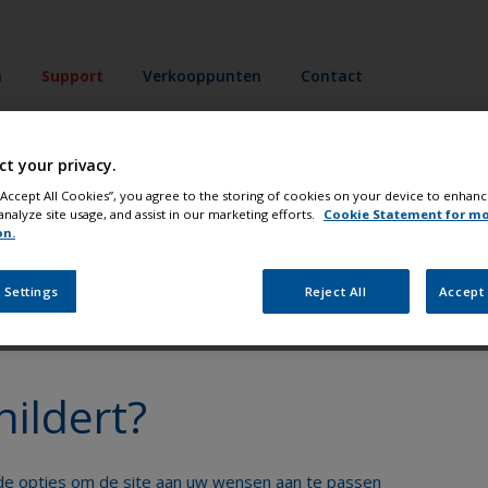
n
Support
Verkooppunten
Contact
lder uw boot als een echte profess
ct your privacy.
 “Accept All Cookies”, you agree to the storing of cookies on your device to enhanc
analyze site usage, and assist in our marketing efforts.
Cookie Statement for m
on.
 Settings
Reject All
Accept 
Krijg al het technische advies om vol vertrouwen
hildert?
uw boot te schilderen
nde opties om de site aan uw wensen aan te passen