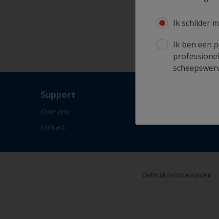
Ik schilder m
Ik ben een p
professionel
scheepswerve
Support
Over ons
Contact
Gebruiksvoorwaarden