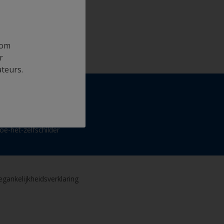
 om
r
ateurs.
nternationale
EL
oe-het-zelfschilder
gankelijkheidsverklaring