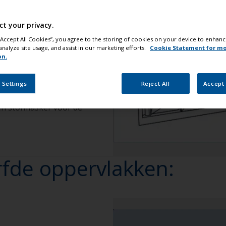
ilig
ct your privacy.
 “Accept All Cookies”, you agree to the storing of cookies on your device to enhanc
analyze site usage, and assist in our marketing efforts.
Cookie Statement for m
on.
in u gaat werken goed
t de werkzaamheden.
iddelen. Wij adviseren
 Settings
Reject All
Accept 
choenen, een overall
een stofmasker voor de
rfde oppervlakken: