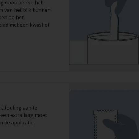
ig doorroeren, het
m van het blik kunnen
nen op het
blad met een kwast of
ntifouling aan te
 een extra laag moet
n de applicatie