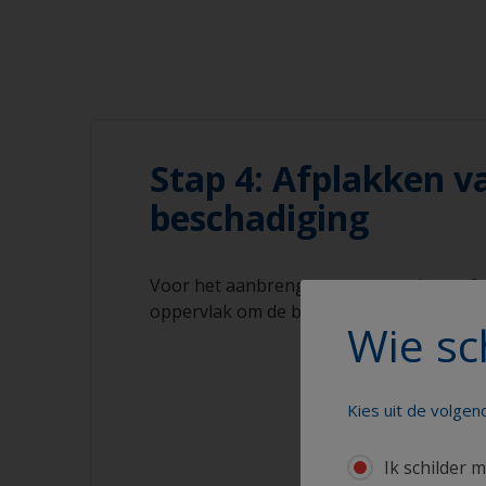
Stap 4: Afplakken v
beschadiging
Voor het aanbrengen van een primer of a
oppervlak om de beschadiging heen afpl
Wie sc
Kies uit de volge
Ik schilder m