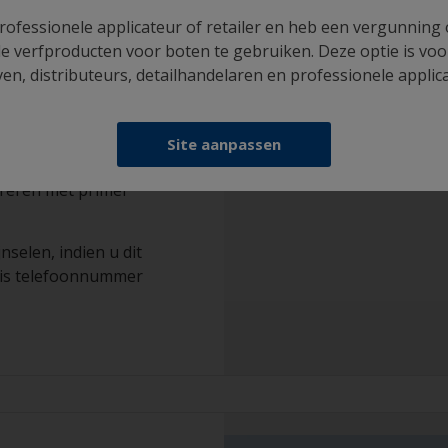
rofessionele applicateur of retailer en heb een vergunning
e verfproducten voor boten te gebruiken. Deze optie is voo
n, distributeurs, detailhandelaren en professionele applic
et
imer
Site aanpassen
reren met primer
nselen, indien u dit
tis telefoonnummer