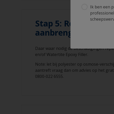
Ik ben een p
professionel
scheepswerve
Stap 5: Repareren/h
aanbrengen van pr
Daar waar nodig de beschadigingen repa
en/of Watertite Epoxy Filler.
Note: let bij polyester op osmose-verschij
aantreft vraag dan om advies op het gra
0800-022 6555.