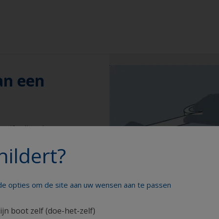
an een
ntifouling, het
akken.
hildert?
nde opties om de site aan uw wensen aan te passen
ijn boot zelf (doe-het-zelf)