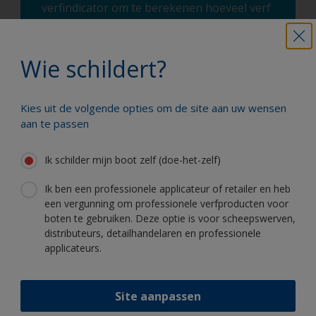
verfindicator om te berekenen hoeveel verf
u ongeveer nodig heeft. Geef de volgende
informatie in: het type en de afmetingen
van uw boot, het product dat u gebruikt en
Wie schildert?
de door ons aanbevolen hoeveelheid
verflagen en u ontvangt een handige
Kies uit de volgende opties om de site aan uw wensen
inschatting.
aan te passen
Hoeveel verf heb ik nodig?
Ik schilder mijn boot zelf (doe-het-zelf)
Ik ben een professionele applicateur of retailer en heb
een vergunning om professionele verfproducten voor
Schilder uw boot als een echte
boten te gebruiken. Deze optie is voor scheepswerven,
professional
distributeurs, detailhandelaren en professionele
applicateurs.
Hier vindt u de beste producten om uw
boot in uitstekende staat te houden
Site aanpassen