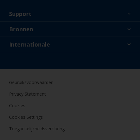
Support
Over ons
Bronnen
Contact
Nieuws
Internationale
Dealers en professionele applicateurs
BEL
Doe-het-zelfschilder
Gebruiksvoorwaarden
Privacy Statement
Cookies
Cookies Settings
Toegankelijkheidsverklaring