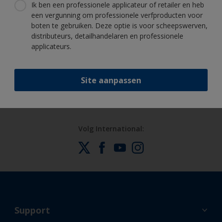
vertrouwen uw boot te schilderen
Ik ben een professionele applicateur of retailer en heb
een vergunning om professionele verfproducten voor
boten te gebruiken. Deze optie is voor scheepswerven,
distributeurs, detailhandelaren en professionele
applicateurs.
Profiteer van onze non-stop innovatie
en wetenschappelijke kennis
Site aanpassen
Volg International:
Support