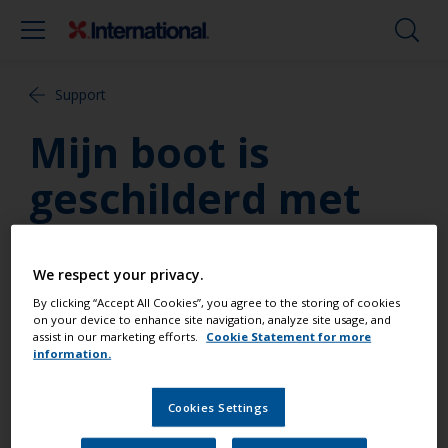
Support
Mijn boot is
geschilderd met
een 1-component
verf; kan ik daar
We respect your privacy.
By clicking “Accept All Cookies”, you agree to the storing of cookies
Perfection over
on your device to enhance site navigation, analyze site usage, and
assist in our marketing efforts.
Cookie Statement for more
information.
aanbrengen?
Cookies Settings
Helaas niet. Algemene richtlijn: 2-componenten