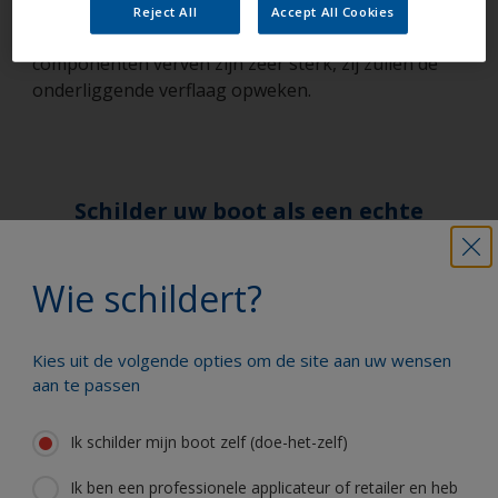
verven kunnen niet over 1-component verven
Reject All
Accept All Cookies
worden aangebracht. De oplosmiddelen in 2-
componenten verven zijn zeer sterk, zij zullen de
onderliggende verflaag opweken.
Schilder uw boot als een echte
professional
Wie schildert?
Hier vindt u de beste producten om uw
boot in uitstekende staat te houden
Kies uit de volgende opties om de site aan uw wensen
aan te passen
Krijg al het technische advies om vol
Ik schilder mijn boot zelf (doe-het-zelf)
vertrouwen uw boot te schilderen
Ik ben een professionele applicateur of retailer en heb