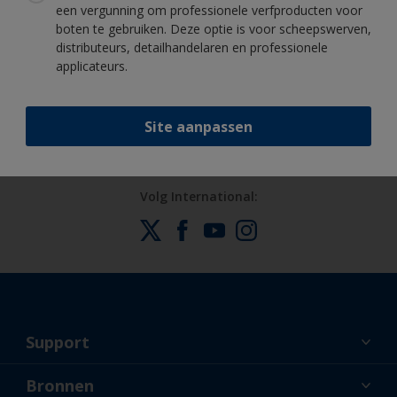
een vergunning om professionele verfproducten voor
boten te gebruiken. Deze optie is voor scheepswerven,
distributeurs, detailhandelaren en professionele
Profiteer van onze non-stop innovatie
applicateurs.
en wetenschappelijke kennis
Site aanpassen
Volg International:
Support
Over ons
Bronnen