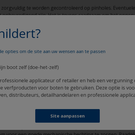
ak zorgvuldig te worden gecontroleerd op pinholes. Eventue
aat onbevredigend zijn. Het is tevens raadzaam om het opper
plamuren, na het ontvetten van de romp en vóór het aanbre
hildert?
d heeft op de uiteindelijke afwerking, leidt het tot blaasv
nde opties om de site aan uw wensen aan te passen
ijn boot zelf (doe-het-zelf)
dient grondig te worden gereinigd met Super Cleaner (YMB6
rofessionele applicateur of retailer en heb een vergunning
den gecontroleerd op:
e verfproducten voor boten te gebruiken. Deze optie is voo
n, distributeurs, detailhandelaren en professionele applic
het schilderen worden gevuld.
eilijk te ontdekken en verschijnen soms pas nadat de eers
Site aanpassen
iden, dus dient de scheepsromp met behulp van een vochtme
orden verwijderd en een osmose-reparatie systeem te worde
om voor een goede mechanische hechting te zorgen. Raadpl