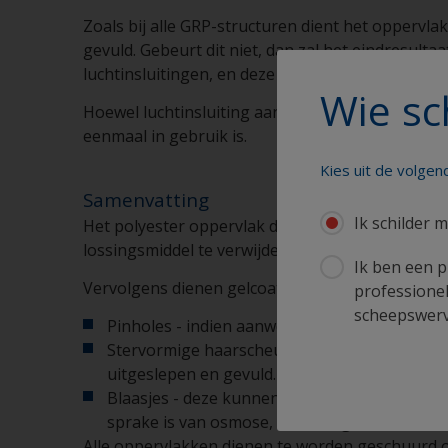
Zoals bij alle GRP-structuren dient het oppervl
gevuld. Gebeurt dit niet, dan zal het eindresult
luchtinsluitingen, en deze open te maken en te 
Wie sc
Hoewel luchtinsluiting aanvankelijk geen invloe
eenmaal in gebruik is.
Kies uit de volge
Samenvatting
Ik schilder m
Het polyester oppervlak dat van een mal komt 
lossingsmiddel te verwijderen.
Ik ben een p
Vervolgens dienen gelcoat oppervlakken te wor
professionel
scheepswerve
Pinholes - indien aanwezig dienen deze vóór 
Stervormige haarscheuren - deze zijn zeer mo
uitgeslepen en gevuld.
Blaasjes - deze kunnen op vochtintreding du
sprake is van osmose, dient de gelcoat te w
Alle oppervlakken dienen te worden geschuurd 