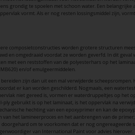
ns grondig te spoelen met schoon water. Een belangrijke aa
 oppervlak vormt. Als er nog resten lossingsmiddel zijn, vorm
ere composietconstructies worden grotere structuren meest
d en omgedraaid voordat ze worden geverfd. In dit geval 
en met een reststoffen van de polyesterhars op het lamin
(YMB620) en/of emulgeermiddelen.
e bereiden zijn dan uit een mal verwijderde scheepsrompen.
voordat er kan worden geschilderd. Nogmaals, een watertest
ppervlak niet gereed is, vormen er waterdruppeltjes op het
el-ply gebruikt is op het laminaat, is het oppervlak na verwi
echanische hechting van een epoxyprimer en kan de epoxyp
en van het lamineerproces en het aanbrengen van de primer; d
s doorgehard om te voorkomen dat er nog ongereageerde st
enwoordiger van International Paint voor advies hierover.