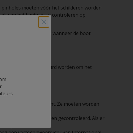
le pinholes moeten vóór het schilderen worden
vlak van het laminaat te controleren op
ngen van de verf.
orming en/of haarscheuren wanneer de boot
20) en mogelijk geschuurd worden om het
 om
r
ateurs.
te verflaag is aangebracht. Ze moeten worden
ter op osmose te worden gecontroleerd. Als er
n aangebracht.
eeg een vertegenwoordiger van International