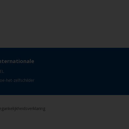
nternationale
EL
oe-het-zelfschilder
gankelijkheidsverklaring