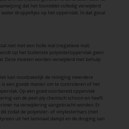
nwijzing dat het losmiddel volledig verwijderd
t water druppeltjes op het oppervlak. In dat geval
al niet met een holle mal (negatieve mal)
wordt op het buitenste polyesteroppervlak geen
aat. Deze moeten worden verwijderd met behulp
 Het kan noodzakelijk de reiniging meerdere
 is een goede manier om te controleren of het
 oppervlak. Op een goed voorbereid oppervlak
jdering van de peel-ply chemisch schoon en heeft
rimer na verwijdering aangebracht worden. Er
it zodat de polyester- of vinylesterhars (niet
yreen uit het laminaat dampt en de droging van