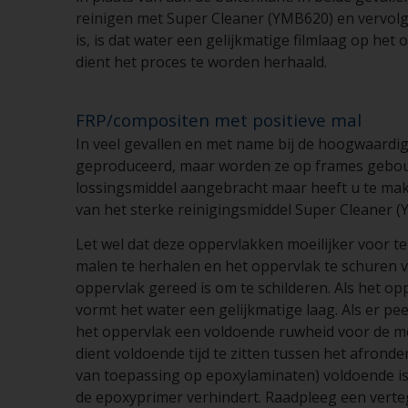
reinigen met Super Cleaner (YMB620) en vervolge
is, is dat water een gelijkmatige filmlaag op het
dient het proces te worden herhaald.
FRP/compositen met positieve mal
In veel gevallen en met name bij de hoogwaardig
geproduceerd, maar worden ze op frames gebouw
lossingsmiddel aangebracht maar heeft u te mak
van het sterke reinigingsmiddel Super Cleaner 
Let wel dat deze oppervlakken moeilijker voor t
malen te herhalen en het oppervlak te schuren 
oppervlak gereed is om te schilderen. Als het o
vormt het water een gelijkmatige laag. Als er pe
het oppervlak een voldoende ruwheid voor de m
dient voldoende tijd te zitten tussen het afrond
van toepassing op epoxylaminaten) voldoende i
de epoxyprimer verhindert. Raadpleeg een verteg