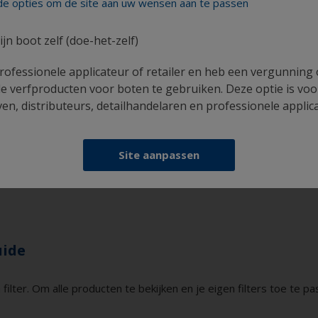
 van aangebrachte laagdikte, onvoldoende laagdikte (bijvoor
nde opties om de site aan uw wensen aan te passen
 voortijdige aangroei.
ijn boot zelf (doe-het-zelf)
rofessionele applicateur of retailer en heb een vergunning
n nylon-vachtroller die bestand is tegen agressieve oplosm
e verfproducten voor boten te gebruiken. Deze optie is voo
an worden opgebouwd. Verder zijn Super Cleaner en de juist
n, distributeurs, detailhandelaren en professionele applic
fdekzeil, handschoenen, overall, een stofmasker en een veili
toffen gaat.
Site aanpassen
uide
er. Om alle producten te bekijken en je eigen filters toe te pa