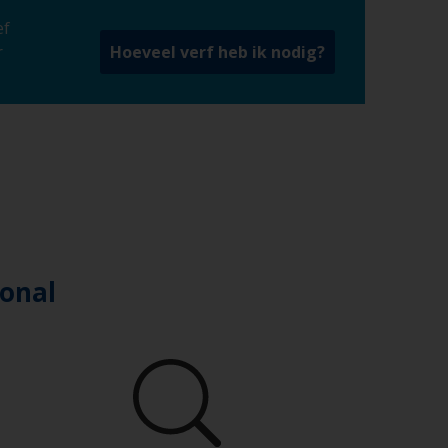
ef
r
Hoeveel verf heb ik nodig?
ional