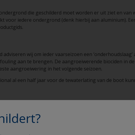
ondergrond die geschilderd moet worden er uit ziet en van 
kt voor iedere ondergrond (denk hierbij aan aluminium). Een
roductgids.
adviseren wij om ieder vaarseizoen een ‘onderhoudslaag’ an
ifouling aan te brengen. De aangroeiwerende biociden in de
beste aangroeiwering in het volgende seizoen.
tional al een half jaar voor de tewaterlating van de boot k
hildert?
hankelijk van de aangebrachte laagdikte. International antif
n te brengen. Verdunnen kan de aangebrachte laagdikte nade
 toch nodig zijn (bijvoorbeeld omdat de verf erg koud is) di