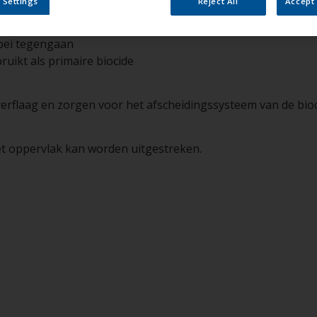
 Settings
Reject All
Accept 
roei tegengaan
ikt als primaire biocide
erflaag en zorgen voor het afscheidingssysteem van de bioci
et oppervlak kan worden uitgestreken.