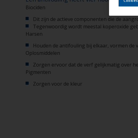
Cookies
Biociden
Dit zijn de actieve componenten die de aang
Tegenwoordig wordt meestal koperoxide gebru
Harsen
Houden de antifouling bij elkaar, vormen de v
Oplosmiddelen
Zorgen ervoor dat de verf gelijkmatig over h
Pigmenten
Zorgen voor de kleur