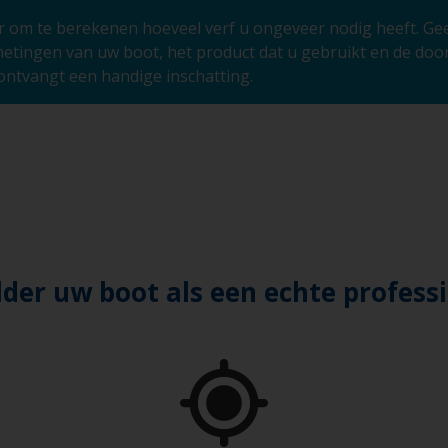
r om te berekenen hoeveel verf u ongeveer nodig heeft. Ge
fmetingen van uw boot, het product dat u gebruikt en de doo
ontvangt een handige inschatting.
lder uw boot als een echte profess