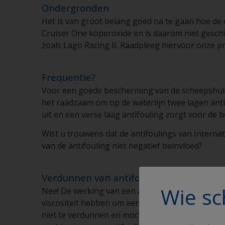
Ondergronden
Het is van groot belang goed na te gaan hoe de 
Cruiser One koperoxide en is daarom niet geschi
zoals Lago Racing II. Raadpleeg hiervoor onze p
Frequentie?
Voor een goede bescherming van de scheepshuid 
het raadzaam om op de waterlijn twee lagen ant
uit en een verse laag antifouling zorgt voor de 
Wist u trouwens dat de antifoulings van Interna
van de antifouling niet negatief beinvloed?
Verdunnen van antifouling
Wie sc
Nee! De werking van een antifouling is direct af
viscositeit hebben om een correcte laagdikte aa
niet te verdunnen en mocht dit in een enkel geval