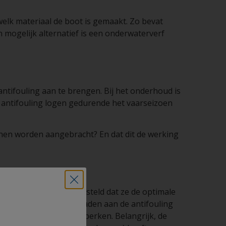
welk materiaal de boot is gemaakt. Zo bevat
 mogelijk alternatief is een onderwaterverf
tifouling aan te brengen. Bij het onderhoud is
 antifouling logen gedurende het vaarseizoen
unnen worden aangebracht? En dat dit de werking
oulings zijn zo samengesteld dat ze de optimale
lig beïnvloeden. Wij raden aan de antifouling
t tot maximaal 5% te beperken. Belangrijk, de