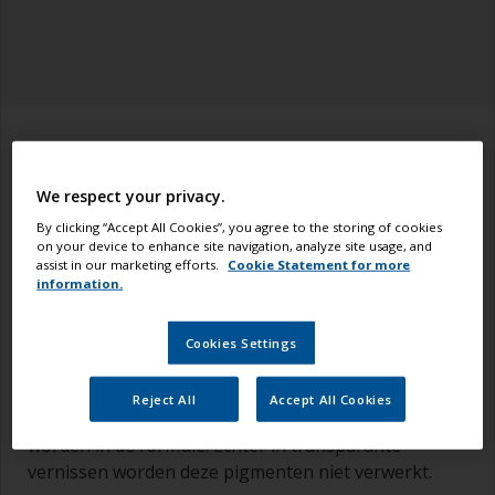
Hout heeft een natuurlijke schoonheid, een goede
We respect your privacy.
vernis beschermt en accentueert dat. De meeste
By clicking “Accept All Cookies”, you agree to the storing of cookies
vernissen zijn gemaakt om te beschermen tegen
on your device to enhance site navigation, analyze site usage, and
beschadigingen inclusief tegen het morsen van
assist in our marketing efforts.
Cookie Statement for more
oliën, milde zuur/alkali houdende producten en
information.
alcohol. Jachtvernissen dienen ook bescherming te
bieden tegen afbraak door de elementen; de zee,
Cookies Settings
UV-straling van de zon, regen en wind. In
verfproducten wordt enige bescherming geboden
Reject All
Accept All Cookies
door de kleurpigmenten die gebruikt
worden in de formule. Echter in transparante
vernissen worden deze pigmenten niet verwerkt.