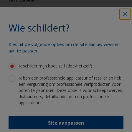
vertroebelen.
Wat zijn UV-absorbers en HALS (Hindered
Wie schildert?
Amine Light Stabilisers)?
UV-absorders nemen de schadelijke UV-stralen op
en zetten deze om in warmte welke vervolgens
Kies uit de volgende opties om de site aan uw wensen
door het vernisoppervlak verdampen
(1)
.
aan te passen
Hindered Amine Light Stabilisers
Ik schilder mijn boot zelf (doe-het-zelf)
(HALS) absorberen de straling niet. In plaats
daarvan beschermen zij de hars in de verf tegen het
Ik ben een professionele applicateur of retailer en heb
schadelijke effect van fotochemicaliën de zogeheten
een vergunning om professionele verfproducten voor
“vrije radicalen”. Door deze te neutraliseren
boten te gebruiken. Deze optie is voor scheepswerven,
belemmeren zij de chemische afbraak, verkleuring
distributeurs, detailhandelaren en professionele
en aantasting van de hardheid en de flexibiliteit
applicateurs.
zoals scheuring en beschadigingen in de lak. HALS
betekent hier een stabilisering van de geschilderde
Site aanpassen
oppervlaktes en een vertraging van de afbraak van
het bindmiddel. Het resultaat is een veel