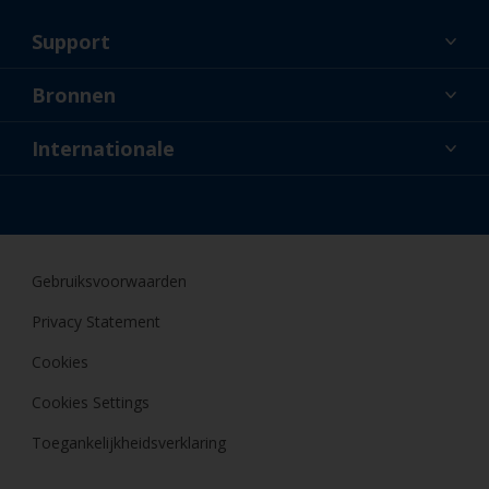
Support
Over ons
Bronnen
Contact
Nieuws
Internationale
Dealers en professionele applicateurs
BEL
Doe-het-zelfschilder
Gebruiksvoorwaarden
Privacy Statement
Cookies
Cookies Settings
Toegankelijkheidsverklaring