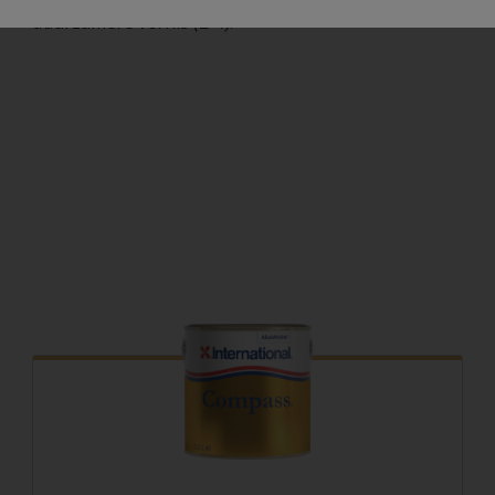
duurzamere vernis
(2-4)
.