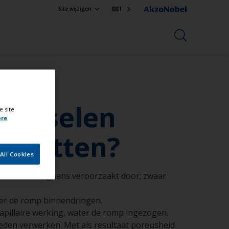
BEL
Site wijzigen
hijnselen
e site
ore
p letten?
All Cookies
es worden doorgaans veroorzaakt door; zwaar
jker de romp binnendringen.
capillaire werking, water de romp ingezogen.
eden verwerken. Met als resultaat poreusheid