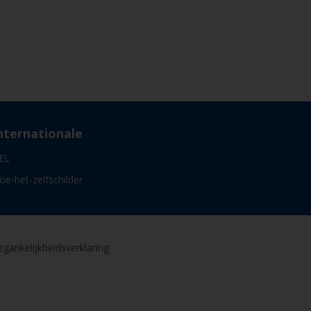
nternationale
EL
oe-het-zelfschilder
gankelijkheidsverklaring