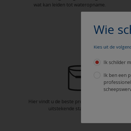
wat kan leiden tot wateropname.
Wie sc
Schi
Kies uit de volge
Ik schilder m
Ik ben een p
professionel
scheepswerve
Hier vindt u de beste producten om uw boot in
uitstekende staat te houden