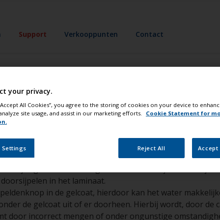
n
Support
Verkooppunten
Contact
ct your privacy.
bij Osmose versc
 “Accept All Cookies”, you agree to the storing of cookies on your device to enhanc
analyze site usage, and assist in our marketing efforts.
Cookie Statement for m
on.
blazen nog meer o
 Settings
Reject All
Accept 
heurtjes geeft aan dat de gelcoat broos is. Fijne scheurtj
 doorsijpelen in het laminaat.
n speldenknop in de gelcoat, hierdoor kan het water makkeli
nder de gelcoat uit of er doorheen. Hierbij wordt, door de 
omt door incorrect mengen of onder ongunstige omstandigh