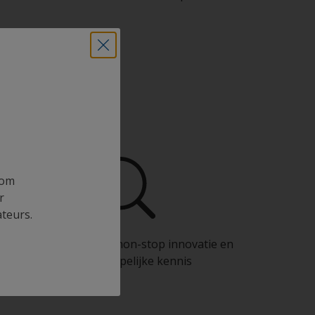
ional
 om
r
ateurs.
Profiteer van onze non-stop innovatie en
wetenschappelijke kennis