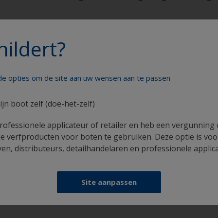
hildert?
lder uw boot als een echte profess
nde opties om de site aan uw wensen aan te passen
ijn boot zelf (doe-het-zelf)
rofessionele applicateur of retailer en heb een vergunning
e verfproducten voor boten te gebruiken. Deze optie is voo
n, distributeurs, detailhandelaren en professionele applic
Krijg al het technische advies om vol vertrouwen
uw boot te schilderen
Site aanpassen