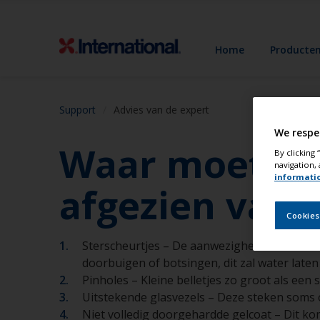
Home
Producte
Support
Advies van de expert
We respe
Waar moet ik 
By clicking
navigation, 
informati
afgezien van 
Cookies
Sterscheurtjes – De aanwezigheid van stersc
doorbuigen of botsingen, dit zal water laten
Pinholes – Kleine belletjes zo groot als ee
Uitstekende glasvezels – Deze steken soms o
Niet volledig doorgehardde gelcoat – Dit k