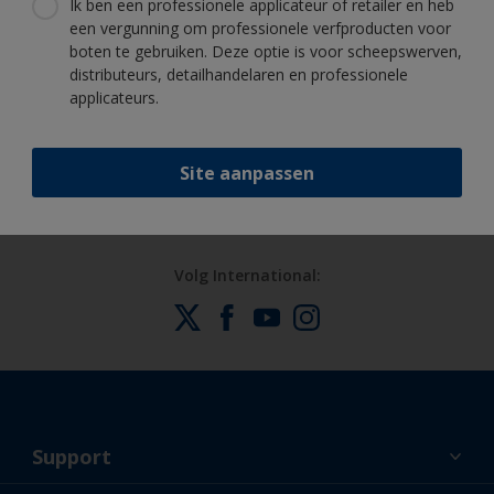
Ik ben een professionele applicateur of retailer en heb
een vergunning om professionele verfproducten voor
boten te gebruiken. Deze optie is voor scheepswerven,
distributeurs, detailhandelaren en professionele
Profiteer van onze non-stop innovatie
applicateurs.
en wetenschappelijke kennis
Site aanpassen
Volg International:
Support