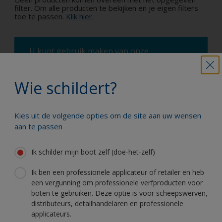
filter. Om alle producten te bekijken en je eigen filters
toe te passen.
Klik hier
.
U kunt gebruik maken van onze
verfindicator om te berekenen hoeveel verf
u ongeveer nodig heeft. Geef de volgende
Wie schildert?
informatie in: het type en de afmetingen
van uw boot, het product dat u gebruikt en
de door ons aanbevolen hoeveelheid
Kies uit de volgende opties om de site aan uw wensen
verflagen en u ontvangt een handige
aan te passen
inschatting.
Hoeveel verf heb ik nodig?
Ik schilder mijn boot zelf (doe-het-zelf)
Ik ben een professionele applicateur of retailer en heb
een vergunning om professionele verfproducten voor
boten te gebruiken. Deze optie is voor scheepswerven,
distributeurs, detailhandelaren en professionele
applicateurs.