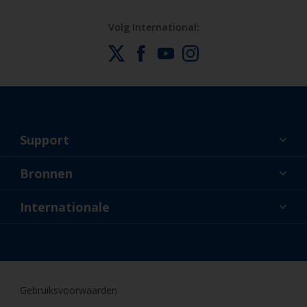
Volg International:
Support
Over ons
Bronnen
Contact
Nieuws
Internationale
Dealers en professionele applicateurs
BEL
Doe-het-zelfschilder
Gebruiksvoorwaarden