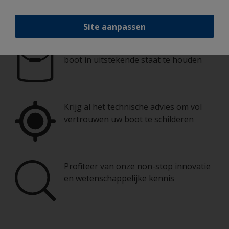
Schilder uw boot als een echte
professional
Site aanpassen
Hier vindt u de beste producten om uw
boot in uitstekende staat te houden
Krijg al het technische advies om vol
vertrouwen uw boot te schilderen
Profiteer van onze non-stop innovatie
en wetenschappelijke kennis