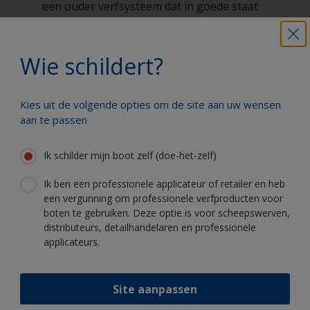
een ouder verfsysteem dat in goede staat
verkeerd. ANTIFOULINGS NOOIT DROOG
SCHUREN. Een antifouling moet altijd nat
geschuurd wordt om gezondheids- en
Wie schildert?
veiligheidsredenen.
Een te dik aangebrachte verflaag leidt tot
Kies uit de volgende opties om de site aan uw wensen
overmatig krimpen
aan te passen
Preventie
: Volg alle aanwijzingen en richtlijnen
op het productlabel en het technisch
informatieblad.
Ik schilder mijn boot zelf (doe-het-zelf)
Werking in ondergronden zoals polyester
Ik ben een professionele applicateur of retailer en heb
(gelcoat), composiet boten met dunne
een vergunning om professionele verfproducten voor
laminaten en karveel of overnaads gebouwde
boten te gebruiken. Deze optie is voor scheepswerven,
houten boten.
distributeurs, detailhandelaren en professionele
Preventie
: Wij adviseren een 1-component
applicateurs.
systeem in plaats van een 2-componenten
systeem te gebruiken.
De aanwijzingen voor het overschilderen zijn
Site aanpassen
niet opgevolgd of er is een verkeerd