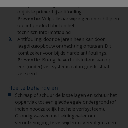
verfsysteem aangebracht, bijvoorbeeld een
onjuiste primer bij antifouling.
Preventie
: Volg alle aanwijzingen en richtlijnen
op het productlabel en het
technisch informatieblad.
Antifouling: door de jaren heen kan door
laagdikteopbouw onthechting ontstaan. Dit
komt zeker voor bij de harde antifoulings.
Preventie
: Breng de verf uitsluitend aan op
een (ouder) verfsysteem dat in goede staat
verkeerd.
Hoe te behandelen
Schraap of schuur de losse lagen en schuur het
oppervlak tot een gladde egale ondergrond (of
indien noodzakelijk het hele verfsysteem).
Grondig wassen met leidingwater om
verontreiniging te verwijderen. Vervolgens een