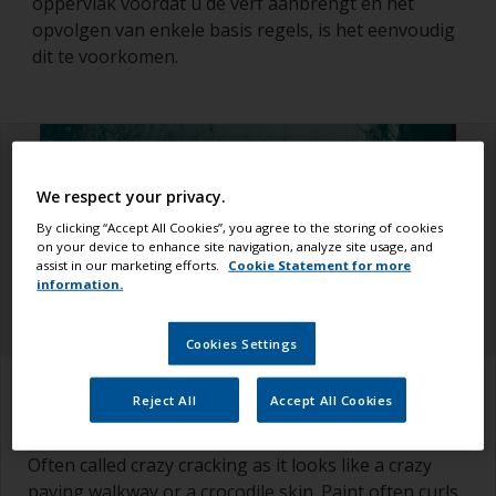
oppervlak voordat u de verf aanbrengt en het
opvolgen van enkele basis regels, is het eenvoudig
dit te voorkomen.
We respect your privacy.
By clicking “Accept All Cookies”, you agree to the storing of cookies
on your device to enhance site navigation, analyze site usage, and
assist in our marketing efforts.
Cookie Statement for more
information.
Cookies Settings
How to recognize it
Reject All
Accept All Cookies
Often called crazy cracking as it looks like a crazy
paving walkway or a crocodile skin. Paint often curls