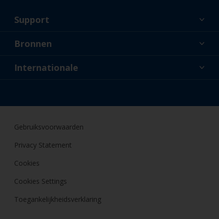
Support
Over ons
Bronnen
Contact
Nieuws
Internationale
Dealers en professionele applicateurs
BEL
Doe-het-zelfschilder
Gebruiksvoorwaarden
Privacy Statement
Cookies
Cookies Settings
Toegankelijkheidsverklaring