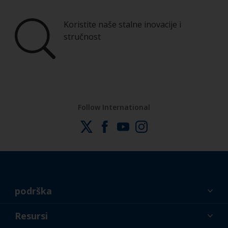
Koristite naše stalne inovacije i
stručnost
Follow International
podrška
O nama
Resursi
Kontakt