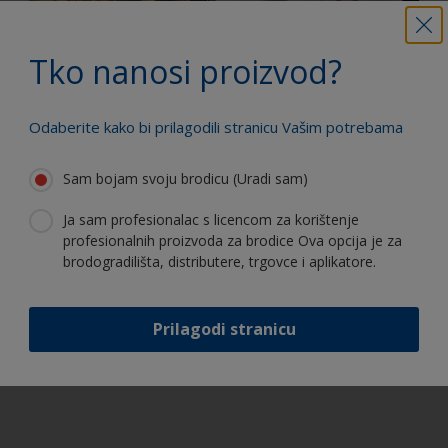
antivegetativnog
Receno mi je da
Što je tocno
premaza
antivegetativni
važno kada
odvojila. Što se
Tko nanosi proizvod?
premaz ne
dodajemo
dogodilo?
brusim na
Epiglass
«suho» – zašto
utvrdivac u
Odaberite kako bi prilagodili stranicu Vašim potrebama
ne?
Epiglass smolu?
Sam bojam svoju brodicu (Uradi sam)
Ja sam profesionalac s licencom za korištenje
profesionalnih proizvoda za brodice Ova opcija je za
Što je osmoza?
brodogradilišta, distributere, trgovce i aplikatore.
1
/
6
Prilagodi stranicu