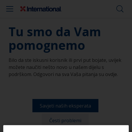
Tu smo da Vam
pomognemo
Bilo da ste iskusni korisnik ili prvi put bojate, uvijek
možete naučiti nešto novo u našem dijelu s
podrškom. Odgovori na sva Vaša pitanja su ovdje.
Savjeti naših eksperata
Česti problemi