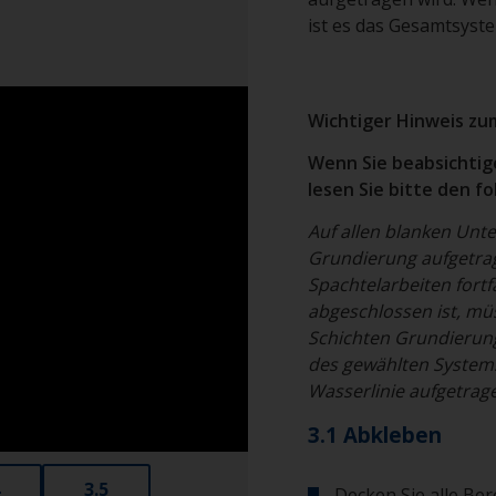
ist es das Gesamtsyste
Wichtiger Hinweis zu
Wenn Sie beabsichtig
lesen Sie bitte den 
Auf allen blanken Unt
Grundierung aufgetrag
Spachtelarbeiten fortf
abgeschlossen ist, mü
Schichten Grundierung
des gewählten System
Wasserlinie aufgetrag
3.1 Abkleben
3.5
Decken Sie alle Ber