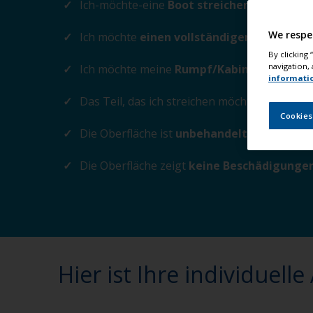
Ich-möchte-eine
Boot streichen
ändern
We respe
Ich möchte
einen vollständigen Anstrich
By clicking
navigation, 
Ich möchte meine
Rumpf/Kabine/Verkleid
informati
Das Teil, das ich streichen möchte, ist aus
G
Cookies
Die Oberfläche ist
unbehandelt
ändern
Die Oberfläche zeigt
keine Beschädigunge
Hier ist Ihre individuelle