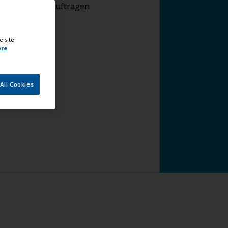
Endanstriche auftragen
e site
ore
All Cookies