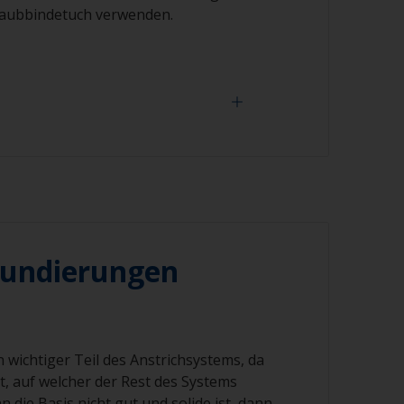
taubbindetuch verwenden.
t übermäßig hart, da Sie bei gealterten
Glanz und/oder oxidiertes Material
.
n kann Porosität tief im Gelcoat
nn mitunter sehr schwer zu füllen sein
undierungen
, nicht über die Dichtungsmassen um die
hläge herum zu schleifen, da die
ie Oberfläche verunreinigen kann. Decken
n wichtiger Teil des Anstrichsystems, da
e vor dem Schleifen mit einem Klebeband
et, auf welcher der Rest des Systems
 die Basis nicht gut und solide ist, dann