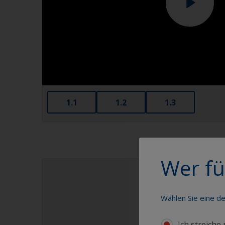
1.1
1.2
1.3
Wer fü
Wählen Sie eine d
Ich streiche