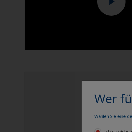
1.1
1.2
Wer fü
Wählen Sie eine d
Ich streiche