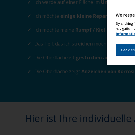
Ich werde auf einer Fläche im
Unterwasserb
We respe
Ich möchte
einige kleine Reparaturen vo
By clicking
navigation, 
Ich möchte meine
Rumpf / Kiel
ändern
informati
Das Teil, das ich streichen möchte, ist aus
A
Cookies
Die Oberfläche ist
gestrichen
ändern
Die Oberfläche zeigt
Anzeichen von Korros
Hier ist Ihre individuelle