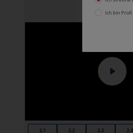
Ich bin Prof
2.1
2.2
2.3
2.4