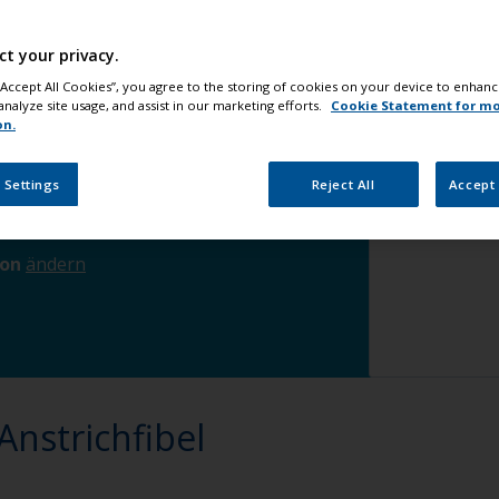
ereich arbeiten
ändern
Schritt 5
ct your privacy.
rnehmen
ändern
 “Accept All Cookies”, you agree to the storing of cookies on your device to enhanc
analyze site usage, and assist in our marketing efforts.
Cookie Statement for m
on.
luminium
ändern
 Settings
Reject All
Accept 
ion
ändern
 Anstrichfibel