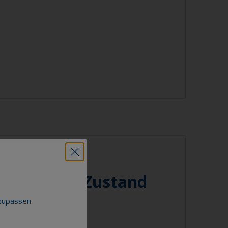
ob die Oberfläche richtig entfettet ist,
, ob sich das Wasser beim Spülen über die
t. Perlt das Wasser von der Oberfläche ist
dafür, dass die Oberfläche nicht vollständig
diesem Fall wiederholen Sie den
g.
ouling niemals mit Lösungsmitteln, da dies
schädigen kann.
inigung wird der größte Teil des
rksame Weise entfernt.
n Abstand zwischen der Oberfläche und
strichenes
niger. Manche Geräte haben so viel
e das Farbsystem beschädigen können.
g in gutem Zustand
merk sollte auf die Reinigung um die
nzupassen
andere Bereiche mit sichtbarer
rden.