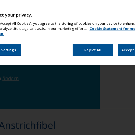
ereich arbeiten
ändern
ct your privacy.
 oder Neuanstrich vornehmen
ändern
 “Accept All Cookies”, you agree to the storing of cookies on your device to enhanc
analyze site usage, and assist in our marketing efforts.
Cookie Statement for m
on.
oxid-Verbundwerkstoff oder
 Settings
Reject All
Accept 
n
ändern
 Anstrichfibel