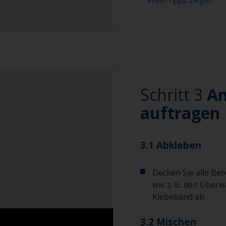
Profi-Tipps zeigen
Für eine längere 
einen leichten Na
um die oberste Sch
ausgelaugte Schic
für spätere Ablösu
Schritt 3
An
Selbst wenn das An
leichtes Nassschl
auftragen
beste Haftung in 
3.1 Abkleben
Decken Sie alle Ber
wie z. B. den Über
Klebeband ab.
3.2 Mischen