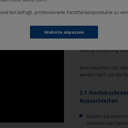
Wenn das neue Antifo
ist, können Sie es nor
i und bin befugt, professionelle Yachtfarbenprodukte zu ve
auftragen, ohne es anz
Sie bitte direkt zum A
Sie Oberfläche gründl
Website anpassen
vorhandene Antifoulin
ist, müssen Sie nach e
Sperrgrundierung auf
Bitte beachten Sie, da
werden darf, um die B
2.1 Hochdruckrein
Nassschleifen
Nutzen Sie einen H
Schleifen die Fläch