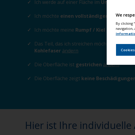
Ich werde auf einer Fläche im
Unterwasserb
We respe
Ich möchte
einen vollständigen Anstrich
By clicking
navigation, 
Ich möchte meine
Rumpf / Kiel
ändern
informati
Das Teil, das ich streichen möchte, ist aus
Ep
Kohlefaser
ändern
Cookies
Die Oberfläche ist
gestrichen
ändern
Die Oberfläche zeigt
keine Beschädigunge
Hier ist Ihre individuelle