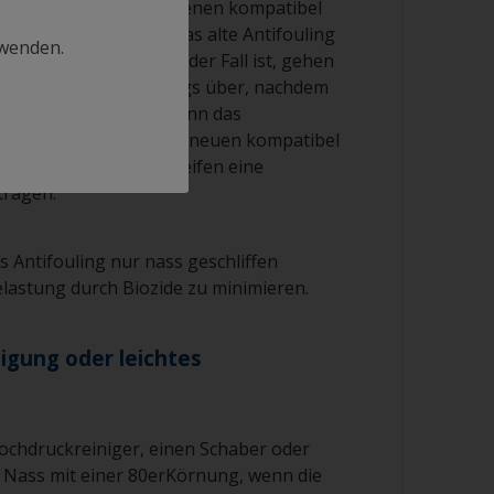
uling mit dem vorhandenen kompatibel
malerweise direkt auf das alte Antifouling
rwenden.
uschleifen. Wenn dies der Fall ist, gehen
uftragen des Antifoulings über, nachdem
ich gereinigt haben. Wenn das
g jedoch nicht mit dem neuen kompatibel
inem leichten Nassschleifen eine
tragen.
ss Antifouling nur nass geschliffen
elastung durch Biozide zu minimieren.
igung oder leichtes
ochdruckreiniger, einen Schaber oder
e Nass mit einer 80erKörnung, wenn die