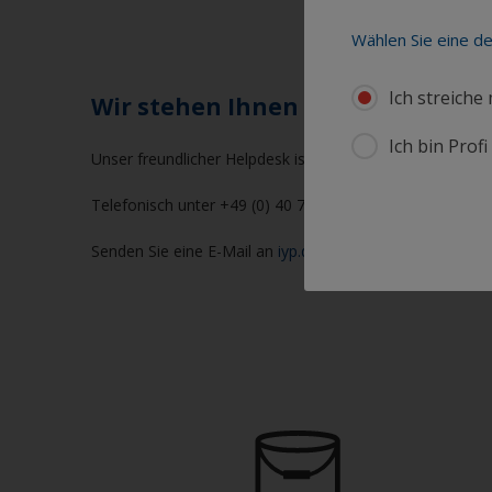
Wählen Sie eine d
Ich streiche
Wir stehen Ihnen hilfreich zur Sei
Ich bin Prof
Unser freundlicher Helpdesk ist von Mo.-Do. von 10:00 U
Telefonisch unter +49 (0) 40 72 00 3 223
Senden Sie eine E-Mail an
iyp.deutschland@akzonobel.