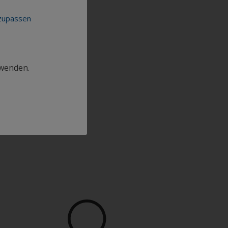
nzupassen
rwenden.