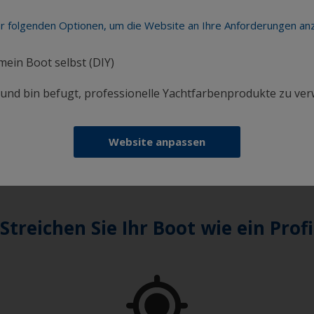
er folgenden Optionen, um die Website an Ihre Anforderungen a
 mein Boot selbst (DIY)
te.
i und bin befugt, professionelle Yachtfarbenprodukte zu ve
hr - 15:30 Uhr und am Fr. von 10:00 Uhr – 14:00 Uhr geöffnet
Website anpassen
com
Streichen Sie Ihr Boot wie ein Profi