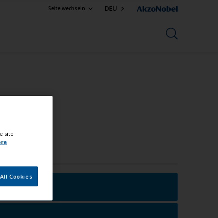
DEU
Seite wechseln
e site
ore
All Cookies