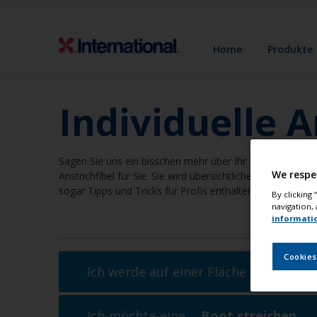
Home
Produkte
Individuelle A
Sagen Sie uns ein bisschen mehr über Ihr Boot und Ihre A
We respe
Anstrichfibel für Sie. Sie wird übersichtliche Schritt-f
sogar Tipps und Tricks für Profis enthalten. Also alles, w
By clicking
navigation, 
informati
Cookies
Ich werde auf einer Fläche im
Überwa
Ich-möchte-eine ...
Boot streichen