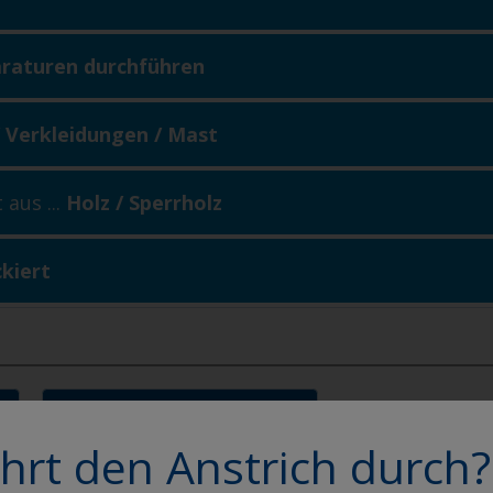
araturen durchführen
/ Verkleidungen / Mast
 aus ...
Holz / Sperrholz
kiert
Decklack benutzen
hrt den Anstrich durch?