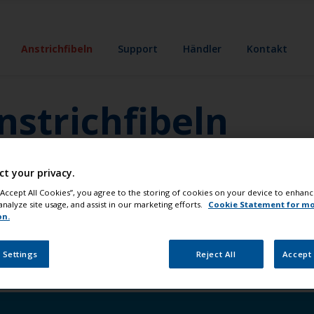
Anstrichfibeln
Support
Händler
Kontakt
nstrichfibeln
ufgabe und wir erstellen eine individuelle
ct your privacy.
ür-Schritt-Anweisungen, empfohlene Methoden und
as Sie brauchen, für ein perfektes Ergebnis.
 “Accept All Cookies”, you agree to the storing of cookies on your device to enhanc
analyze site usage, and assist in our marketing efforts.
Cookie Statement for m
on.
 Settings
Reject All
Accept 
sserbereich arbeiten