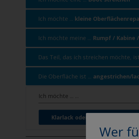
Ich möchte ...
kleine Oberflächenrep
Ich möchte meine ...
Rumpf / Kabine 
Das Teil, das ich streichen möchte, ist
Die Oberfläche ist ...
angestrichen/lac
Ich möchte ...
...
Klarlack oder Beize benutzen
Wer fü