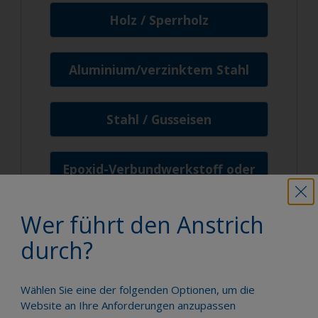
Holz / Sperrholz
Aluminium/verzinktem Stahl
Stahl / Gusseisen
Epoxid-Verbundwerkstoff oder
Kohlefaser
Wer führt den Anstrich
GFK
durch?
Wählen Sie eine der folgenden Optionen, um die
Website an Ihre Anforderungen anzupassen