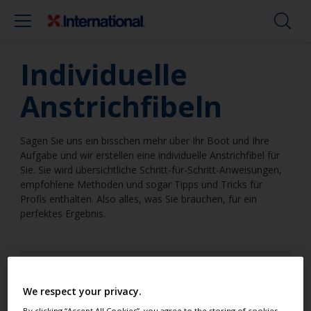
Individuelle
Anstrichfibeln
Sagen Sie uns ein bisschen mehr über Ihr Boot und Ihre
Aufgabe und wir erstellen eine individuelle Anstrichfibel für
Sie. Sie wird übersichtliche Schritt-für-Schritt-Anweisungen,
empfohlene Methoden und sogar Tipps und Tricks für
Profis enthalten. Also alles, was Sie brauchen, für ein
perfektes Ergebnis.
Ich werde auf einer Fläche im
We respect your privacy.
Überwasserbereich arbeiten
By clicking “Accept All Cookies”, you agree to the storing of cookies