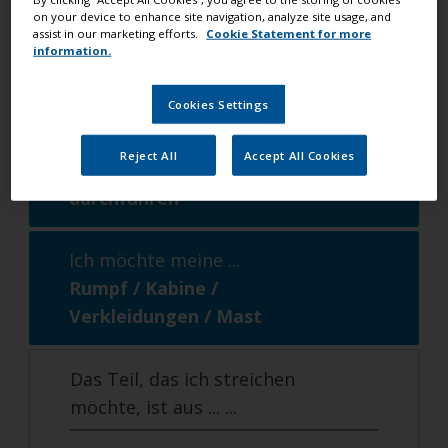
on your device to enhance site navigation, analyze site usage, and
assist in our marketing efforts.
Cookie Statement for more
Ich-möchte-eine ...
information.
Boot streichen
Cookies Settings
Ich möchte ...
Reject All
Accept All Cookies
kleine Oberflächenreparaturen
durchführen
Ich möchte meine ...
Rumpf / Kabine /
Verkleidungen / Mast
Das Teil, das ich streichen
möchte, ist aus ...
...