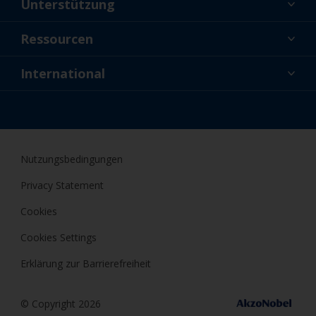
Unterstützung
Über uns
Ressourcen
Kontakt
Aktuelles
International
Fachhändler und Profis
DEU
Profis
Nutzungsbedingungen
Privacy Statement
Cookies
Cookies Settings
Erklärung zur Barrierefreiheit
© Copyright 2026