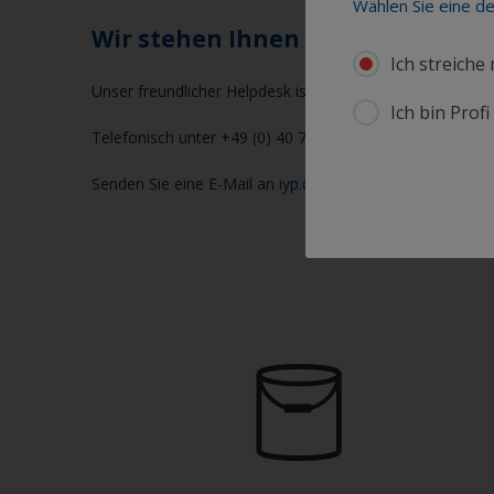
Wählen Sie eine d
Wir stehen Ihnen hilfreich zur Sei
Ich streiche
Unser freundlicher Helpdesk ist von Mo.-Do. von 10:00 U
Ich bin Prof
Telefonisch unter +49 (0) 40 72 00 3 223
Senden Sie eine E-Mail an
iyp.deutschland@akzonobel.