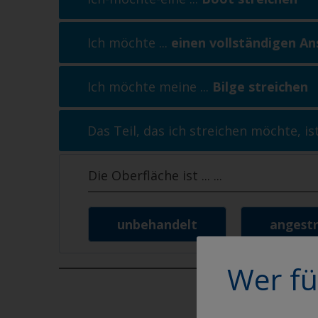
Ich möchte ...
einen vollständigen A
Ich möchte meine ...
Bilge streichen
Das Teil, das ich streichen möchte, ist
Die Oberfläche ist ...
...
unbehandelt
angestr
Wer fü