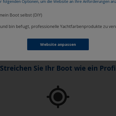
er folgenden Optionen, um die Website an Ihre Anforderungen a
te.
 mein Boot selbst (DIY)
hr - 15:30 Uhr und am Fr. von 10:00 Uhr – 14:00 Uhr geöffnet
i und bin befugt, professionelle Yachtfarbenprodukte zu ve
com
Website anpassen
Streichen Sie Ihr Boot wie ein Profi