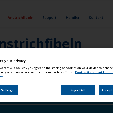
Anstrichfibeln
Support
Händler
Kontakt
nstrichfibeln
ufgabe und wir erstellen eine individuelle
ct your privacy.
ür-Schritt-Anweisungen, empfohlene Methoden und
as Sie brauchen, für ein perfektes Ergebnis.
 “Accept All Cookies”, you agree to the storing of cookies on your device to enhanc
analyze site usage, and assist in our marketing efforts.
Cookie Statement for m
on.
 Settings
Reject All
Accept 
sserbereich arbeiten