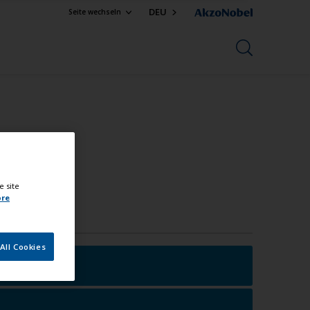
DEU
Seite wechseln
e site
ore
All Cookies