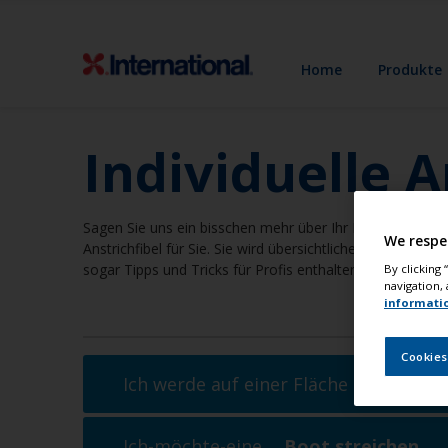
Home
Produkte
Individuelle A
Sagen Sie uns ein bisschen mehr über Ihr Boot und Ihre A
We respe
Anstrichfibel für Sie. Sie wird übersichtliche Schritt-f
sogar Tipps und Tricks für Profis enthalten. Also alles, w
By clicking
navigation, 
informati
Cookies
Ich werde auf einer Fläche im
Überwa
Ich-möchte-eine ...
Boot streichen