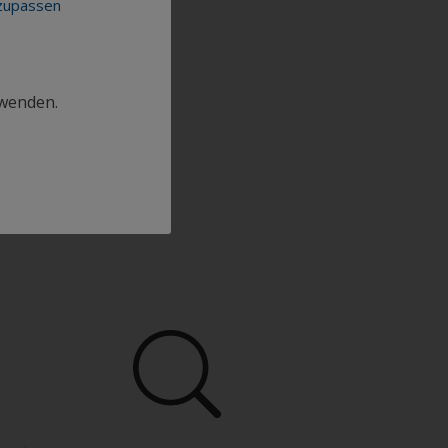
nzupassen
rwenden.