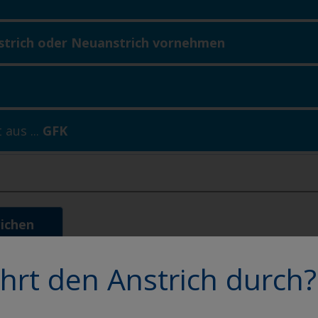
nstrich oder Neuanstrich vornehmen
 aus ...
GFK
ichen
hrt den Anstrich durch?