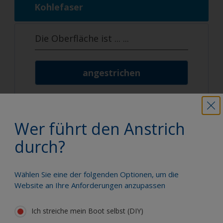
Kohlefaser
Die Oberfläche ist ...
...
angestrichen
unbehandelt
Wer führt den Anstrich
durch?
Wählen Sie eine der folgenden Optionen, um die
Wir stehen Ihnen hilfreich zur
Website an Ihre Anforderungen anzupassen
Seite.
Ich streiche mein Boot selbst (DIY)
Unser freundlicher Helpdesk ist von Mo.-Do. von 10:00 Uhr -