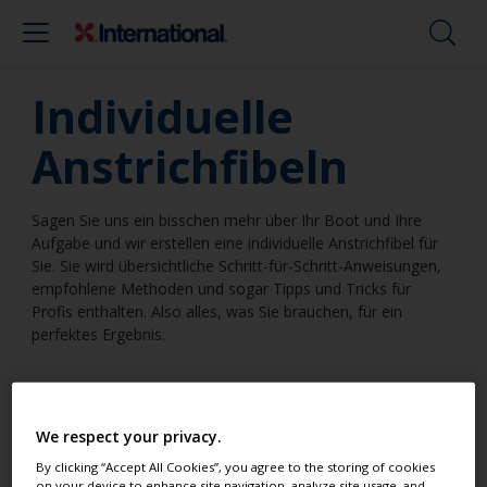
Individuelle
Anstrichfibeln
Sagen Sie uns ein bisschen mehr über Ihr Boot und Ihre
Aufgabe und wir erstellen eine individuelle Anstrichfibel für
Sie. Sie wird übersichtliche Schritt-für-Schritt-Anweisungen,
empfohlene Methoden und sogar Tipps und Tricks für
Profis enthalten. Also alles, was Sie brauchen, für ein
perfektes Ergebnis.
We respect your privacy.
Ich werde auf einer Fläche im
By clicking “Accept All Cookies”, you agree to the storing of cookies
Überwasserbereich arbeiten
on your device to enhance site navigation, analyze site usage, and