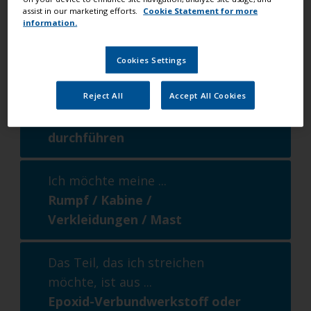
assist in our marketing efforts.
Cookie Statement for more
information.
Ich-möchte-eine ...
Boot streichen
Cookies Settings
Ich möchte ...
Reject All
Accept All Cookies
kleine Oberflächenreparaturen
durchführen
Ich möchte meine ...
Rumpf / Kabine /
Verkleidungen / Mast
Das Teil, das ich streichen
möchte, ist aus ...
Epoxid-Verbundwerkstoff oder