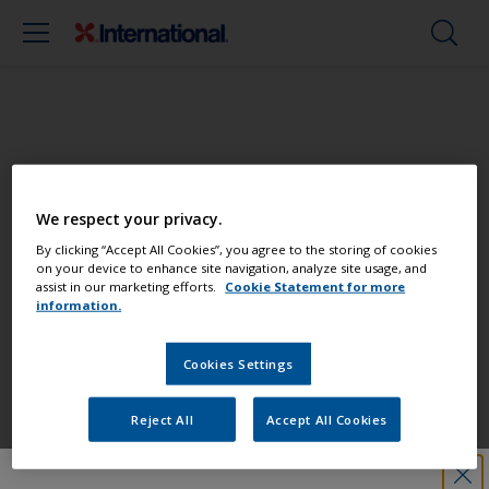
Streichen Sie Ihr Boot wie ein Profi
We respect your privacy.
Finden Sie die besten Produkte, um Ihr
By clicking “Accept All Cookies”, you agree to the storing of cookies
on your device to enhance site navigation, analyze site usage, and
Boot in einem großartigem Zustand zu
assist in our marketing efforts.
Cookie Statement for more
erhalten
information.
Cookies Settings
Erhalten Sie allen notwendigen
Support, um Anstricharbeiten mit
Reject All
Accept All Cookies
Zuversicht auszuführen