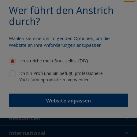
Profitieren Sie von unserer ständigen
Wer führt den Anstrich
Innovation und unserem
wissenschaftlichen Know-how
durch?
Wählen Sie eine der folgenden Optionen, um die
Website an Ihre Anforderungen anzupassen
Folgen Sie International:
Ich streiche mein Boot selbst (DIY)
Ich bin Profi und bin befugt, professionelle
Yachtfarbenprodukte zu verwenden.
Website anpassen
Unterstützung
Über uns
Ressourcen
Kontakt
Aktuelles
International