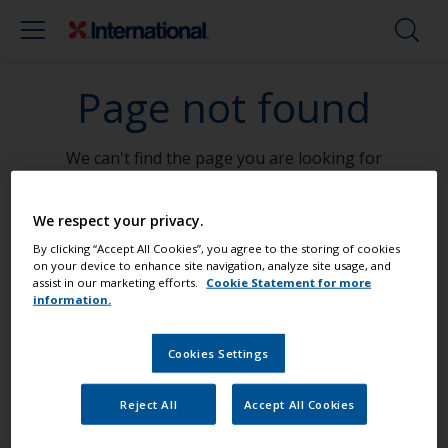
Page not found
We can't find the page you are looking for
Go To Home
We respect your privacy.
By clicking “Accept All Cookies”, you agree to the storing of cookies
on your device to enhance site navigation, analyze site usage, and
assist in our marketing efforts.
Cookie Statement for more
Streichen Sie Ihr Boot wie ein Profi
information.
Cookies Settings
Finden Sie die besten Produkte, um Ihr
Boot in einem großartigem Zustand zu
Reject All
Accept All Cookies
erhalten