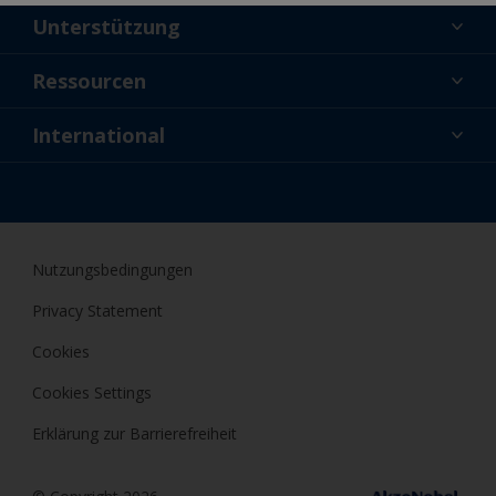
Unterstützung
Über uns
Ressourcen
Kontakt
Aktuelles
International
Fachhändler und Profis
DEU
Profis
Nutzungsbedingungen
Privacy Statement
Cookies
Cookies Settings
Erklärung zur Barrierefreiheit