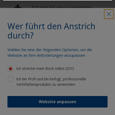
Erhalten Sie allen notwendigen
Support, um Anstricharbeiten mit
Zuversicht auszuführen
Wer führt den Anstrich
durch?
Profitieren Sie von unserer ständigen
Innovation und unserem
wissenschaftlichen Know-how
Wählen Sie eine der folgenden Optionen, um die
Website an Ihre Anforderungen anzupassen
Ich streiche mein Boot selbst (DIY)
Ich bin Profi und bin befugt, professionelle
Folgen Sie International:
Yachtfarbenprodukte zu verwenden.
Website anpassen