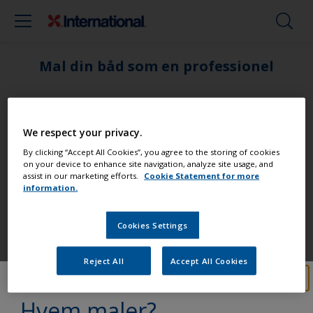
Mal din båd som en professionel
Find de bedste produkter til at holde
din båd i fantastisk stand
We respect your privacy.
By clicking “Accept All Cookies”, you agree to the storing of cookies
on your device to enhance site navigation, analyze site usage, and
assist in our marketing efforts.
Cookie Statement for more
information.
Få al den support, du har brug for til at
male med selvsikkerhed
Cookies Settings
Reject All
Accept All Cookies
Drag fordel af vores fortsatte
innovation og videnskabelige
Hvem maler?
ekspertise