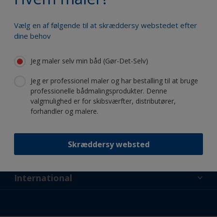
Vælg en af følgende til at skræddersy webstedet efter
dine behov
Følg International:
Jeg maler selv min båd (Gør-Det-Selv)
Jeg er professionel maler og har bestalling til at bruge
professionelle bådmalingsprodukter. Denne
valgmulighed er for skibsværfter, distributører,
forhandler og malere.
Støtte
Skræddersy websted
Lidt om os
Ressourcer
Kontakt
Nyheder
International
Forhandler og professionelle
DNK
Gør-Det-Selv Maling