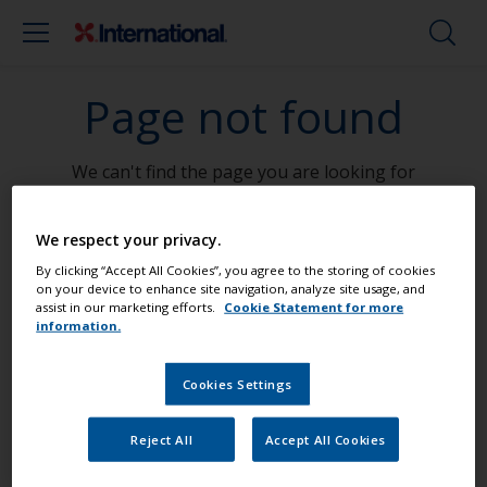
Page not found
We can't find the page you are looking for
Go To Home
We respect your privacy.
By clicking “Accept All Cookies”, you agree to the storing of cookies
on your device to enhance site navigation, analyze site usage, and
assist in our marketing efforts.
Cookie Statement for more
Mal din båd som en professionel
information.
Cookies Settings
Find de bedste produkter til at holde
din båd i fantastisk stand
Reject All
Accept All Cookies