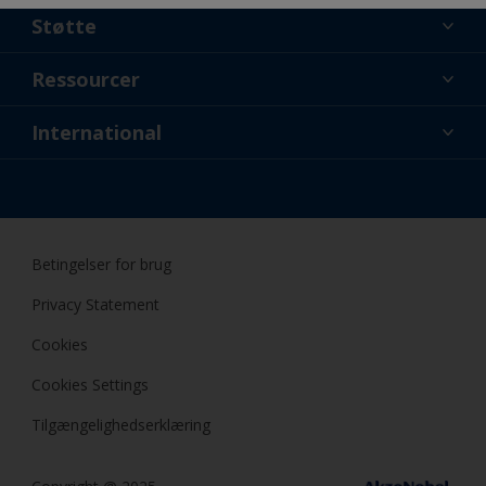
Støtte
Lidt om os
Ressourcer
Kontakt
Nyheder
International
Forhandler og professionelle
DNK
Gør-Det-Selv Maling
Betingelser for brug
Privacy Statement
Cookies
Cookies Settings
Tilgængelighedserklæring