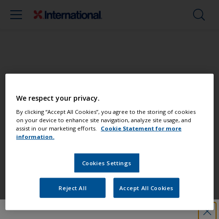
Mal din båd som en professionel
We respect your privacy.
Find de bedste produkter til at holde
By clicking “Accept All Cookies”, you agree to the storing of cookies
on your device to enhance site navigation, analyze site usage, and
din båd i fantastisk stand
assist in our marketing efforts.
Cookie Statement for more
information.
Cookies Settings
Få al den support, du har brug for til at
male med selvsikkerhed
Reject All
Accept All Cookies