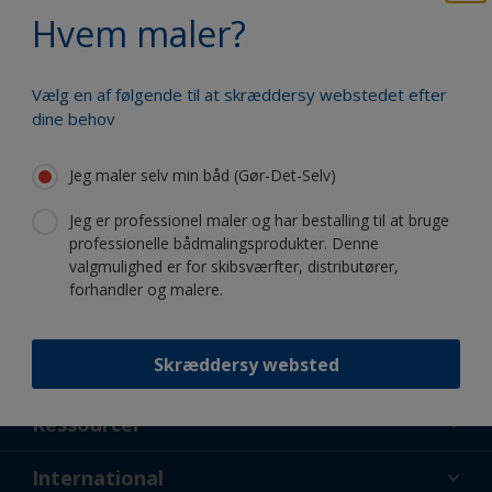
Drag fordel af vores fortsatte
Hvem maler?
innovation og videnskabelige
ekspertise
Vælg en af følgende til at skræddersy webstedet efter
dine behov
Jeg maler selv min båd (Gør-Det-Selv)
Følg International:
Jeg er professionel maler og har bestalling til at bruge
professionelle bådmalingsprodukter. Denne
valgmulighed er for skibsværfter, distributører,
forhandler og malere.
Skræddersy websted
Støtte
Lidt om os
Ressourcer
Kontakt
Nyheder
International