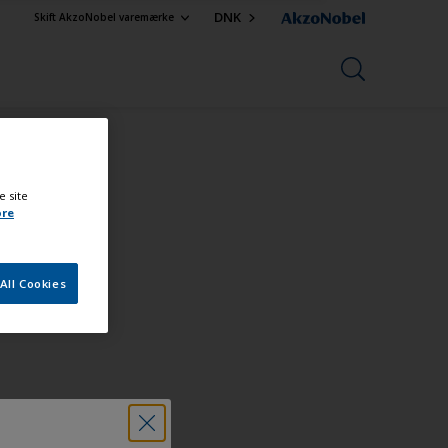
DNK
Skift AkzoNobel varemærke
e site
ore
All Cookies