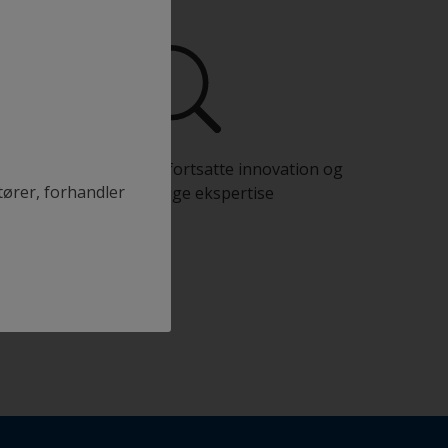
Drag fordel af vores fortsatte innovation og
tører, forhandler
videnskabelige ekspertise