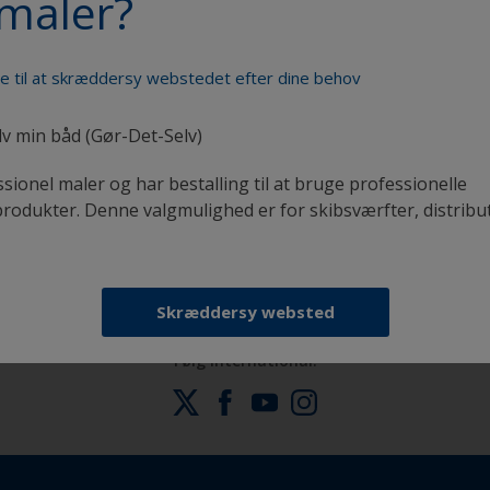
maler?
de til at skræddersy webstedet efter dine behov
lv min båd (Gør-Det-Selv)
ssionel maler og har bestalling til at bruge professionelle
Få al den support, du har brug for til at male med
odukter. Denne valgmulighed er for skibsværfter, distribu
selvsikkerhed
Skræddersy websted
Følg International: