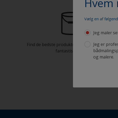
Hvem 
Vælg en af følgen
Jeg maler se
Jeg er profe
Find de bedste produkter til at holde din båd i
bådmalingspr
fantastisk stand
og malere.