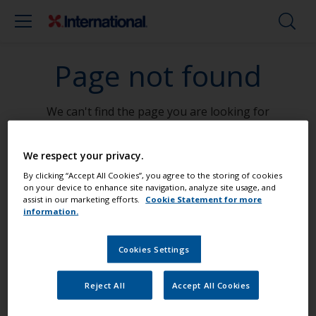
Page not found
We can't find the page you are looking for
Go To Home
We respect your privacy.
By clicking “Accept All Cookies”, you agree to the storing of cookies
on your device to enhance site navigation, analyze site usage, and
assist in our marketing efforts.
Cookie Statement for more
Mal din båd som en professionel
information.
Cookies Settings
Find de bedste produkter til at holde
din båd i fantastisk stand
Reject All
Accept All Cookies