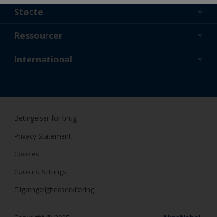
Støtte
Lidt om os
Ressourcer
Kontakt
Nyheder
International
Forhandler og professionelle
DNK
Gør-Det-Selv Maling
Betingelser for brug
Privacy Statement
Cookies
Cookies Settings
Tilgængelighedserklæring