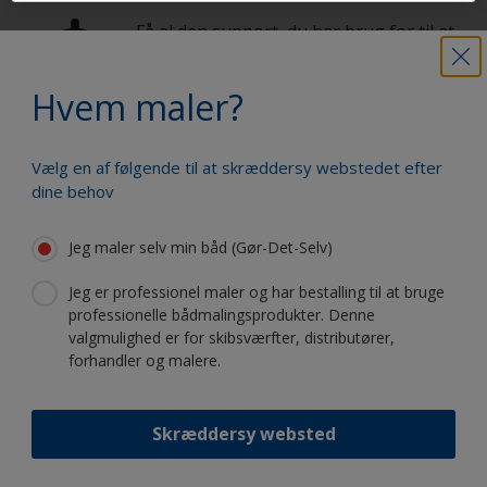
Få al den support, du har brug for til at
male med selvsikkerhed
Hvem maler?
Drag fordel af vores fortsatte
Vælg en af følgende til at skræddersy webstedet efter
innovation og videnskabelige
dine behov
ekspertise
Jeg maler selv min båd (Gør-Det-Selv)
Jeg er professionel maler og har bestalling til at bruge
professionelle bådmalingsprodukter. Denne
Følg International:
valgmulighed er for skibsværfter, distributører,
forhandler og malere.
Skræddersy websted