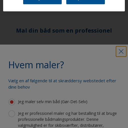
både.
Mal din båd som en professionel
Find de bedste produkter til at holde
din båd i fantastisk stand
Hvem maler?
Vælg en af følgende til at skræddersy webstedet efter
Få al den support, du har brug for til at
dine behov
male med selvsikkerhed
Jeg maler selv min båd (Gør-Det-Selv)
Jeg er professionel maler og har bestalling til at bruge
Drag fordel af vores fortsatte
professionelle bådmalingsprodukter. Denne
innovation og videnskabelige
valgmulighed er for skibsværfter, distributører,