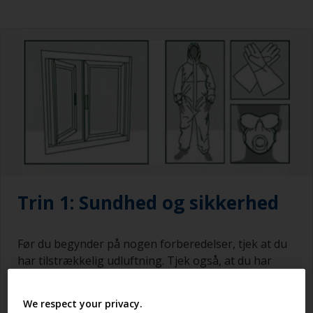
Trin 1: Sundhed og sikkerhed
Før du begynder på nogen forberedelser, tjek at du
har tilstrækkelig udluftning. Tjek også, at du har
beskyttelsesudstyr. Vi anbefaler beskyttelsesbriller
eller visir, nitrilgummihandsker, en overall (så bar
We respect your privacy.
hud ikke eksponeres) og en åndedrætsmaske med et