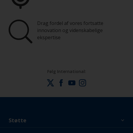
Drag fordel af vores fortsatte
innovation og videnskabelige
ekspertise
Følg International:
Støtte
Lidt om os