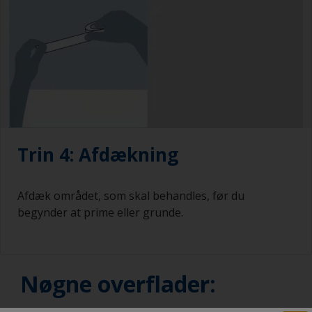
Trin 4: Afdækning
Afdæk området, som skal behandles, før du
begynder at prime eller grunde.
Nøgne overflader: