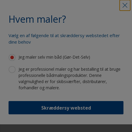
Hvem maler?
Vælg en af følgende til at skræddersy webstedet efter
dine behov
Jeg maler selv min båd (Gør-Det-Selv)
Jeg er professionel maler og har bestalling til at bruge
Trin 5: Grunding
professionelle bådmalingsprodukter. Denne
valgmulighed er for skibsværfter, distributører,
forhandler og malere.
Nøgne overflader bør primes for at give god
vedhæftning til underlaget og for at få en jævnere
flade før grunding. Dit valg af primer afhænger af
Skræddersy websted
materialet. Husk at tjekke tørre- og overmalingstider
nøje på etiket og produktdatablad.