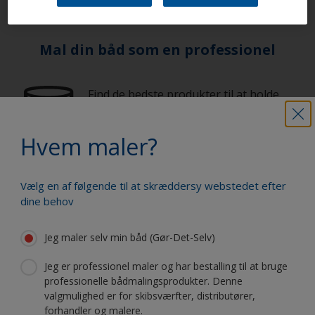
Mal din båd som en professionel
Find de bedste produkter til at holde
din båd i fantastisk stand
Hvem maler?
Få al den support, du har brug for til at
Vælg en af følgende til at skræddersy webstedet efter
male med selvsikkerhed
dine behov
Jeg maler selv min båd (Gør-Det-Selv)
Drag fordel af vores fortsatte
Jeg er professionel maler og har bestalling til at bruge
innovation og videnskabelige
professionelle bådmalingsprodukter. Denne
ekspertise
valgmulighed er for skibsværfter, distributører,
forhandler og malere.