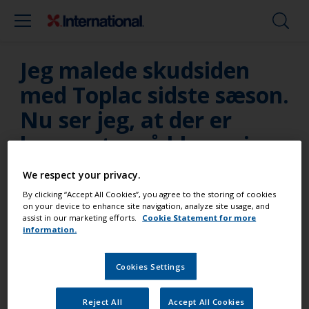
Jeg malede skudsiden
med Toplac sidste sæson.
Nu ser jeg, at der er
kommet små blærer i
vandlinjen. Hvad er der
We respect your privacy.
sket?
By clicking “Accept All Cookies”, you agree to the storing of cookies
on your device to enhance site navigation, analyze site usage, and
assist in our marketing efforts.
Cookie Statement for more
Hverken 1-komponent eller 2-komponent
information.
lakmalinger kan tåle at være i nedsænket tilstand
over lang tid. De vil danne blærer og til sidst
Cookies Settings
begynde at skalle af. Træk vandlinjen op, så
malingen ikke er under vand over lang tid
Reject All
Accept All Cookies