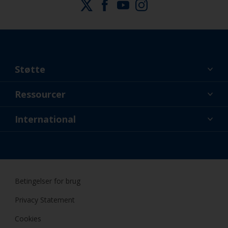
Støtte
Lidt om os
Ressourcer
Kontakt
Nyheder
International
Forhandler og professionelle
DNK
Gør-Det-Selv Maling
Betingelser for brug
Privacy Statement
Cookies