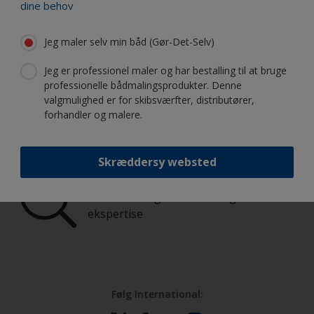
dine behov
Find de bedste produkter til at holde
din båd i fantastisk stand
Jeg maler selv min båd (Gør-Det-Selv)
Jeg er professionel maler og har bestalling til at bruge
professionelle bådmalingsprodukter. Denne
Få al den support, du har brug for til at
valgmulighed er for skibsværfter, distributører,
forhandler og malere.
male med selvsikkerhed
Skræddersy websted
Drag fordel af vores fortsatte
innovation og videnskabelige
ekspertise
Følg International: