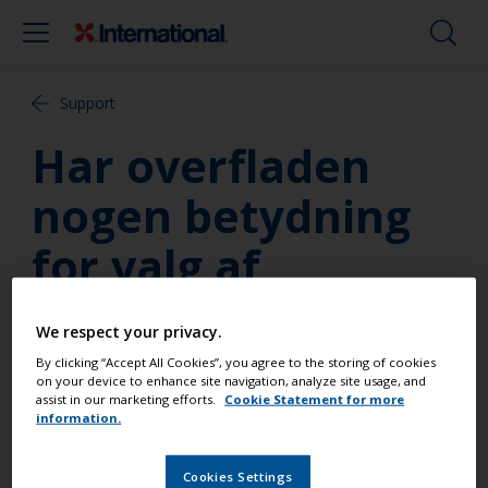
Support
Har overfladen
nogen betydning
for valg af
produkt?
We respect your privacy.
By clicking “Accept All Cookies”, you agree to the storing of cookies
Moderne konstruktionsmetoder som glasfiber,
on your device to enhance site navigation, analyze site usage, and
kompositmaterialer, stål og aluminium giver en
assist in our marketing efforts.
Cookie Statement for more
information.
stabil og afstivet overflade, som er kompatibel med
på det nærmeste alle typer finishprodukter. Har du
derimod en båd, som er lavet af træ, kan
Cookies Settings