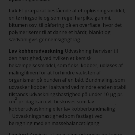
Lak
Et præparat bestående af et opløsningsmiddel,
en tørringsolie og som regel harpiks, gummi,
bitumen osv. til påføring på en overflade, hvor det
polymeriserer til at danne et hårdt, blankt og
sædvanligvis gennemsigtigt lag.
Lav kobberudvaskning
Udvaskning henviser til
den hastighed, ved hvilken et kemisk
bekæmpelsesmiddel, som f.eks. kobber, udløses af
malingfilmen for at forhindre væksten af
organismer på bunden af en båd. Bundmaling, som
udvasker kobber i saltvand ved mindre end en stabil
tilstands udvaskningshastighed på under 10 μg pr.
2
cm
pr. dag kan evt. beskrives som lav
1
kobberudvaskning eller lav kobberbundmaling
1
Udvaskningshastighed som fastlagt ved
beregning med en massebalancetilgang
Lav lugt
Angiver, at en maling udsender en lavere