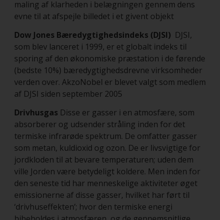
maling af klarheden i belægningen gennem dens
evne til at afspejle billedet i et givent objekt
Dow Jones Bæredygtighedsindeks (DJSI)
DJSI,
som blev lanceret i 1999, er et globalt indeks til
sporing af den økonomiske præstation i de førende
(bedste 10%) bæredygtighedsdrevne virksomheder
verden over. AkzoNobel er blevet valgt som medlem
af DJSI siden september 2005
Drivhusgas
Disse er gasser i en atmosfære, som
absorberer og udsender stråling inden for det
termiske infrarøde spektrum. De omfatter gasser
som metan, kuldioxid og ozon. De er livsvigtige for
jordkloden til at bevare temperaturen; uden dem
ville Jorden være betydeligt koldere. Men inden for
den seneste tid har menneskelige aktiviteter øget
emissionerne af disse gasser, hvilket har ført til
‘drivhuseffekten’; hvor den termiske energi
bibeholdes i atmosfæren, og de gennemsnitlige