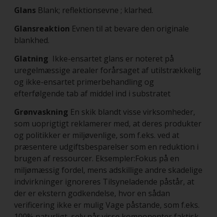
Glans
Blank; reflektionsevne ; klarhed.
Glansreaktion
Evnen til at bevare den originale
blankhed.
Glatning
Ikke-ensartet glans er noteret på
uregelmæssige arealer forårsaget af utilstrækkelig
og ikke-ensartet primerbehandling og
efterfølgende tab af middel ind i substratet
Grønvaskning
En skik blandt visse virksomheder,
som uoprigtigt reklamerer med, at deres produkter
og politikker er miljøvenlige, som f.eks. ved at
præsentere udgiftsbesparelser som en reduktion i
brugen af ressourcer. Eksempler:Fokus på en
miljømæssig fordel, mens adskillige andre skadelige
indvirkninger ignoreres Tilsyneladende påstår, at
der er ekstern godkendelse, hvor en sådan
verificering ikke er mulig Vage påstande, som f.eks.
100% naturligt, selv når visse komponenter faktisk