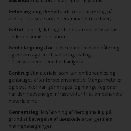
Gåsehud
Små blærer, som ligner 'gåsehud'.
Gelbelægning
Beskyttende ydre harpikslag på
glasforstærkede polyesterlaminater (glasfiber)
Geltid
Den tid, det tager for en væske at blive fast
under en kemisk reaktion.
Genbelægningstør
Tidsrummet mellem påføring
og evnen tage imod næste lag maling
tilfredsstillende uden beskadigelse
Genbrug
Et materiale, som kan ombehandles og
genbruges efter første anvendelse. Mange metaller
og plastikker kan genbruges, og mange regioner
har den nødvendige infrastruktur til at ombehandle
materialerne
Gennemslag
Misfarvning af færdig maling på
grund af bevægelse af uønskede arter gennem
malingbelægningen.