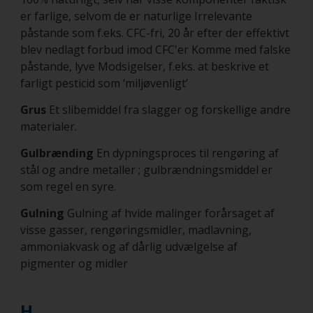
er farlige, selvom de er naturlige Irrelevante
påstande som f.eks. CFC-fri, 20 år efter der effektivt
blev nedlagt forbud imod CFC'er Komme med falske
påstande, lyve Modsigelser, f.eks. at beskrive et
farligt pesticid som ‘miljøvenligt’
Grus
Et slibemiddel fra slagger og forskellige andre
materialer.
Gulbrænding
En dypningsproces til rengøring af
stål og andre metaller ; gulbrændningsmiddel er
som regel en syre.
Gulning
Gulning af hvide malinger forårsaget af
visse gasser, rengøringsmidler, madlavning,
ammoniakvask og af dårlig udvælgelse af
pigmenter og midler
H