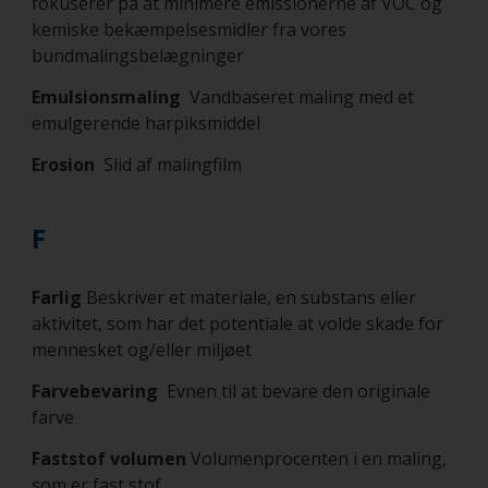
fokuserer på at minimere emissionerne af VOC og
kemiske bekæmpelsesmidler fra vores
bundmalingsbelægninger
Emulsionsmaling
Vandbaseret maling med et
emulgerende harpiksmiddel
Erosion
Slid af malingfilm
F
Farlig
Beskriver et materiale, en substans eller
aktivitet, som har det potentiale at volde skade for
mennesket og/eller miljøet
Farvebevaring
Evnen til at bevare den originale
farve
Faststof volumen
Volumenprocenten i en maling,
som er fast stof.