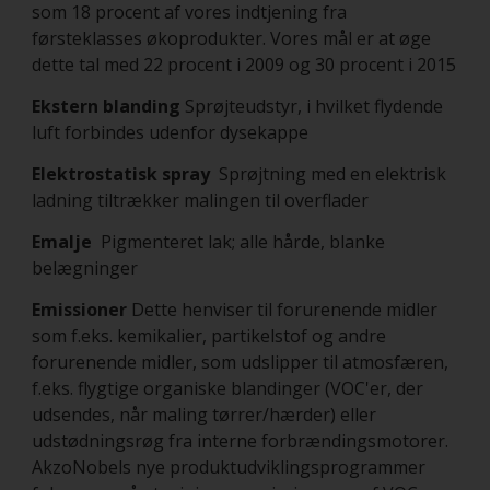
som 18 procent af vores indtjening fra
førsteklasses økoprodukter. Vores mål er at øge
dette tal med 22 procent i 2009 og 30 procent i 2015
Ekstern blanding
Sprøjteudstyr, i hvilket flydende
luft forbindes udenfor dysekappe
Elektrostatisk spray
Sprøjtning med en elektrisk
ladning tiltrækker malingen til overflader
Emalje
Pigmenteret lak; alle hårde, blanke
belægninger
Emissioner
Dette henviser til forurenende midler
som f.eks. kemikalier, partikelstof og andre
forurenende midler, som udslipper til atmosfæren,
f.eks. flygtige organiske blandinger (VOC'er, der
udsendes, når maling tørrer/hærder) eller
udstødningsrøg fra interne forbrændingsmotorer.
AkzoNobels nye produktudviklingsprogrammer