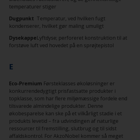
temperaturer stiger
Dugpunkt
Temperatur, ved hvilken fugt
kondenserer, hvilket gør maling umuligt
Dysekappe
Lyftdyse; perforeret konstruktion til at
forstøve luft ved hovedet på en sprøjtepistol
E
Eco-Premium
Førsteklasses økoløsninger er
konkurrendedygtigt prisfastsatte produkter i
topklasse, som har flere miljømæssige fordele end
tilsvarede almindelige produkter. Denne
økobesparelse kan ske på et vilkårligt stadie i et
produkts levetid – fra udvindingen af naturlige
ressourcer til fremstilling, slutbrug og til sidst
affaldskontrol. For AkzoNobel kommer så meget