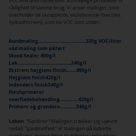
VOC end alternative eller almindelige produkter til
rådighed til samme brug. Vi anser malinger, som
overholder de skrappeste, eksisterende love (dvs.
Sydcalifornien), som lav VOC som under:-
Bundmaling.......................................330g VOC/liter
våd maling som påført
Wood Sealer 490g/l
Lak............................................340g/l
Ekstrem højglans finish........490g/l
Højglans finish420g/l
Indendørs finish340g/l
finishprimere/
overfladebehandling...............420g/l
Primere og grundere.............340g/l
Løben
"Gardiner" Malingen trækker sig ujævnt
nedad; "gardineffekt" af malingen på lodrette
overflader, hvilket fører til defekter ved tykkere