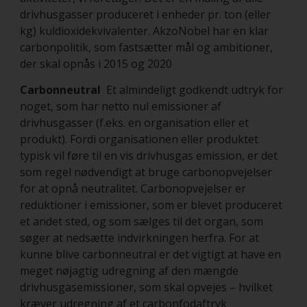
drivhusgasser produceret i enheder pr. ton (eller
kg) kuldioxidekvivalenter. AkzoNobel har en klar
carbonpolitik, som fastsætter mål og ambitioner,
der skal opnås i 2015 og 2020
Carbonneutral
Et almindeligt godkendt udtryk for
noget, som har netto nul emissioner af
drivhusgasser (f.eks. en organisation eller et
produkt). Fordi organisationen eller produktet
typisk vil føre til en vis drivhusgas emission, er det
som regel nødvendigt at bruge carbonopvejelser
for at opnå neutralitet. Carbonopvejelser er
reduktioner i emissioner, som er blevet produceret
et andet sted, og som sælges til det organ, som
søger at nedsætte indvirkningen herfra. For at
kunne blive carbonneutral er det vigtigt at have en
meget nøjagtig udregning af den mængde
drivhusgasemissioner, som skal opvejes – hvilket
kræver udregning af et carbonfodaftryk