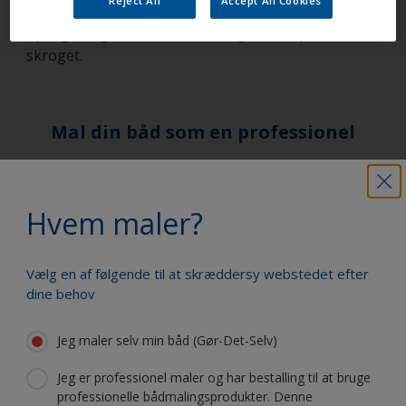
Reject All
Accept All Cookies
tager den mellem fingrene, vil vi anbefale dig at
opsøge nogen, som kan foretage en inspektion af
skroget.
Mal din båd som en professionel
Find de bedste produkter til at holde
din båd i fantastisk stand
Hvem maler?
Vælg en af følgende til at skræddersy webstedet efter
dine behov
Få al den support, du har brug for til at
male med selvsikkerhed
Jeg maler selv min båd (Gør-Det-Selv)
Jeg er professionel maler og har bestalling til at bruge
professionelle bådmalingsprodukter. Denne
Drag fordel af vores fortsatte