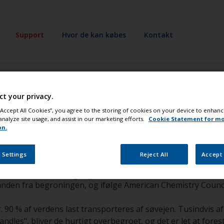
Support
Hvor de kan købes
Kontakt
ct your privacy.
undmaling være god f
 “Accept All Cookies”, you agree to the storing of cookies on your device to enhanc
analyze site usage, and assist in our marketing efforts.
Cookie Statement for m
on.
så er der mange grunde til, at en bundmaling kan være god fo
ndskroget være overgroet med slim, alger, rur og muslinges
 Settings
Reject All
Accept 
 pga. modstanden fra begroningen på skroget. Det er bevist,
ser ud i form af (CO
SO
).
2
x
en fra begroningen, og ifølge American Chemistry Council 
90 % af verdens last transporteres af søvejen. Tusindvis a
andles", bliver de hurtigt overbegroet, og det er let at fores