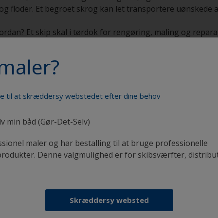
 og floder. Et begroet skrog kan let transportere uønskede ar
dan? Et skip skal i tørdok for rengøring, maling og repara
ervallerne mellem dokning bliver væsentligt kortere. Dette f
længere og forureningen mindre ved at bruge bundmaling.
maler?
de til at skræddersy webstedet efter dine behov
Mal din båd som en professionel
lv min båd (Gør-Det-Selv)
ssionel maler og har bestalling til at bruge professionelle
odukter. Denne valgmulighed er for skibsværfter, distribu
Skræddersy websted
Få al den support, du har brug for til at male med
selvsikkerhed