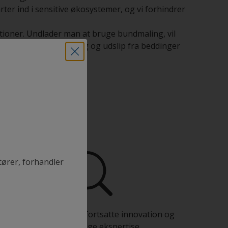
ter ind i sensitive økosystemer, og vi forhindrer
tioner. Undlader man at bruge bundmaling, vil
ører til øget forurening og udslip fra beddinger
tører, forhandler
Drag fordel af vores fortsatte innovation og
videnskabelige ekspertise