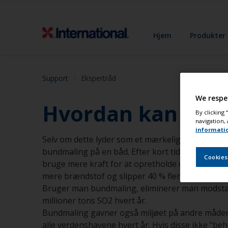
Hjem
Produkter
Support
Ekspertråd
We respe
Hvordan kan en b
By clicking
navigation, 
informati
Selv om dette lyder som et mærkeligt spørgsmål, 
bundmaling på en båd. Efter kort tid vil underva
Cookies
bruge mere kraft for at opretholde cruisefarten
mere brændstof og slipper 40 % flere drivhusgas
Bruger man bundmaling, eliminerer man modstand
millioner tons SO2 hvert år.
Bundmaling gavner også miljøet på andre måder. 
alle verdenshavene hvert år. Hvis disse ikke "beh