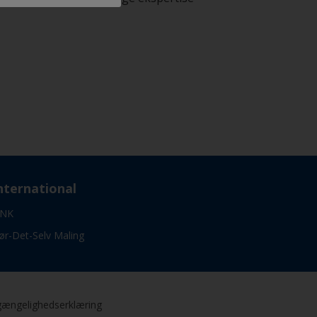
nternational
NK
ør-Det-Selv Maling
gængelighedserklæring