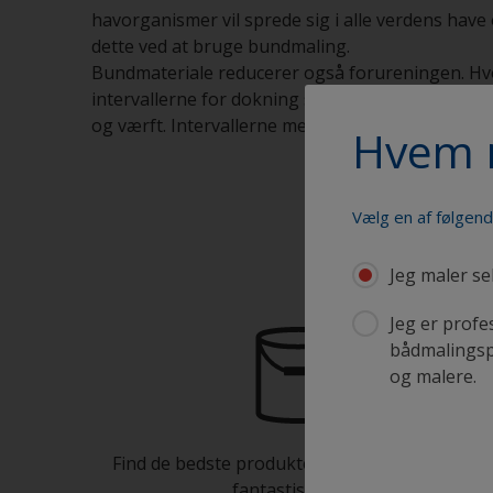
havorganismer vil sprede sig i alle verdens have
dette ved at bruge bundmaling.
Bundmateriale reducerer også forureningen. Hvor
intervallerne for dokning stige dramatisk, og int
og værft. Intervallerne mellem dokning bliver 
Hvem 
Vælg en af følgen
Jeg maler se
Jeg er profe
bådmalingspr
og malere.
Find de bedste produkter til at holde din båd i
fantastisk stand