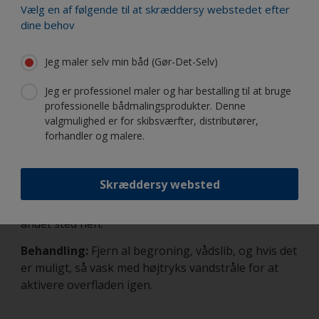
aktivere overfladen igen.
Vælg en af følgende til at skræddersy webstedet efter
dine behov
Årsag 6: Udløb fra landet, gennem afløbsrør
Jeg maler selv min båd (Gør-Det-Selv)
eller naturlig strømmen over overfladen, kan
Jeg er professionel maler og har bestalling til at bruge
indeholde en lang række kemikalier som f.eks.
professionelle bådmalingsprodukter. Denne
fosfater/sulfater fra gødningsmidler,
valgmulighed er for skibsværfter, distributører,
udvaskning fra gamle lossepladser, og meget
forhandler og malere.
mere
. De kan alle have en negativ indvirkning på
bundmalingen.
Skræddersy websted
Forebyggelse:
Der findes ikke nogen
forebyggende løsning andet end flytte båden et
andet sted hen.
Behandling:
Fjern al begroning, vådslib, og hvis det
er muligt, så vask med højtryks vandstråle for at
aktivere overfladen igen.