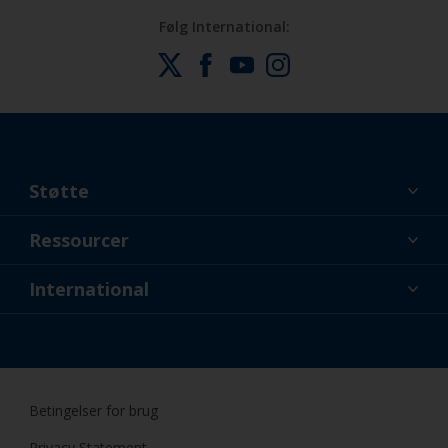
Følg International:
Støtte
Lidt om os
Ressourcer
Kontakt
Nyheder
International
Forhandler og professionelle
DNK
Gør-Det-Selv Maling
Betingelser for brug
Privacy Statement