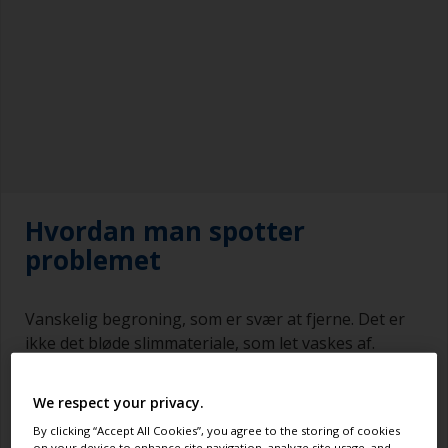
Hvordan man spotter
problemet
Vanskelig begroning, som er svær at fjerne. Det er
ikke det bløde slimmateriale, som let vaskes af.
Bundmalingen viser måske tegn på at være
misfarvet med sorte pletter eller en blegningseffekt i
We respect your privacy.
farven. Du vil måske også opleve, at bundmalingen
By clicking “Accept All Cookies”, you agree to the storing of cookies
bliver klistret under vandlinjen.
on your device to enhance site navigation, analyze site usage, and