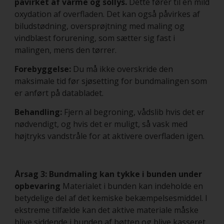
påvirket af varme og sollys.
Dette fører til en mild
oxydation af overfladen. Det kan også påvirkes af
biludstødning, oversprøjtning med maling og
vindblæst forurening, som sætter sig fast i
malingen, mens den tørrer.
Forebyggelse:
Du må ikke overskride den
maksimale tid før sjøsetting for bundmalingen som
er anført på databladet.
Behandling:
Fjern al begroning, vådslib hvis det er
nødvendigt, og hvis det er muligt, så vask med
højtryks vandstråle for at aktivere overfladen igen.
Årsag 3: Bundmaling kan tykke i bunden under
opbevaring
Materialet i bunden kan indeholde en
betydelige del af det kemiske bekæmpelsesmiddel. I
ekstreme tilfælde kan det aktive materiale måske
blive siddende i bunden af bøtten og blive kasseret