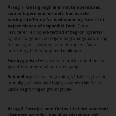
Årsag 7: Kraftig regn eller havtemperaturer,
som er højere end normalt, kan hvirvle
næringsstoffer op fra havbunden og føre til et
højere niveau af disponibel føde.
Dette
resulterer i en højere tæthed af begroningsarter
og efterfølgende i en højere begroningsudfordring
for malingen. I alvorlige tilfælde kan en sådan
udfordring helt få bugt med malingen.
Forebyggelse:
Desværre er der ikke noget du kan
gøre for at ændre på naturens gang.
Behandling:
Fjern al begroning, vådslib, og hvis det
er muligt, så vask med højtryks vandstråle for at
vaske begroningen grundigt væk.
Årsag 8: Fartøjer, som får lov til at stå uanvendt
i længere perioder, kan blive tilstoppet, når