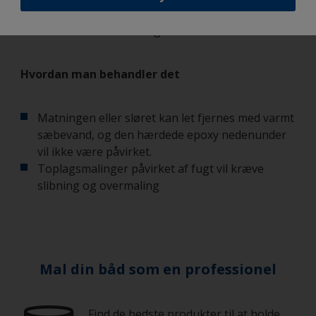
tidlig aften. Følg anbefalingerne fra
leverandøren af malingen.
Hvordan man behandler det
Matningen eller sløret kan let fjernes med varmt
sæbevand, og den hærdede epoxy nedenunder
vil ikke være påvirket.
Toplagsmalinger påvirket af fugt vil kræve
slibning og overmaling
Mal din båd som en professionel
Find de bedste produkter til at holde