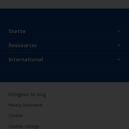
Støtte
Lidt om os
Ressourcer
Kontakt
Nyheder
International
Forhandler og professionelle
DNK
Gør-Det-Selv Maling
Betingelser for brug
Privacy Statement
Cookies
Cookies Settings