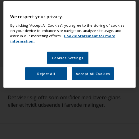
We respect your privacy.
By clicking “Accept All Cookies”, you agree to the storing of cookies
on your device to enhance site navigation, analyze site usage, and
assist in our marketing efforts.
Cookie Statement for more
information.
Cookies Settings
Reject All
Accept All Cookies
Hvordan man spotter det
Det viser sig ofte som områder med lavere glans
eller et hvidt udseende i farvede malinger.