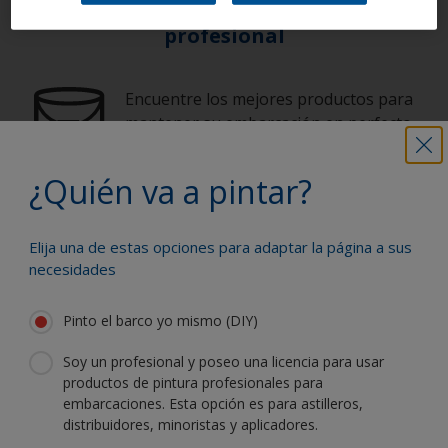
Pinte su embarcación como un
profesional
Encuentre los mejores productos para
mantener su embarcación en perfecto
estado
¿Quién va a pintar?
Obtenga toda la ayuda necesaria para
pintar con confianza
Elija una de estas opciones para adaptar la página a sus
necesidades
Pinto el barco yo mismo (DIY)
Benefíciese de nuestra continua
innovación y experiencia científica
Soy un profesional y poseo una licencia para usar
productos de pintura profesionales para
embarcaciones. Esta opción es para astilleros,
distribuidores, minoristas y aplicadores.