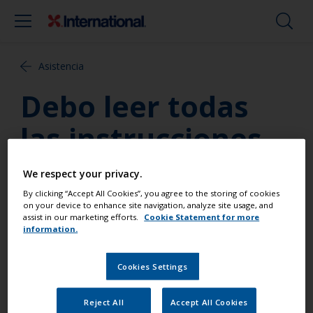
Asistencia
Debo leer todas
las instrucciones
de la etiqueta?
We respect your privacy.
By clicking “Accept All Cookies”, you agree to the storing of cookies
SÍ! Nuestro sistema de la etiqueta ha sido diseñado
on your device to enhance site navigation, analyze site usage, and
assist in our marketing efforts.
Cookie Statement for more
en un formato que ofrece instrucciones claras y
information.
precisas. Leer todas las instrucciones, incluyendo
las de salud y seguridad, antes de usar el producto,
Cookies Settings
le ahorrará tiempo en el largo plazo.
Reject All
Accept All Cookies