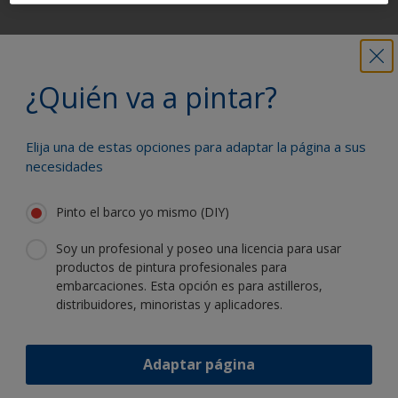
Obtenga toda la ayuda necesaria para
pintar con confianza
¿Quién va a pintar?
Elija una de estas opciones para adaptar la página a sus
Benefíciese de nuestra continua
necesidades
innovación y experiencia científica
Pinto el barco yo mismo (DIY)
Soy un profesional y poseo una licencia para usar
productos de pintura profesionales para
embarcaciones. Esta opción es para astilleros,
Siga a International:
distribuidores, minoristas y aplicadores.
Adaptar página