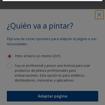
Obtenga toda la ayuda necesaria para
pintar con confianza
¿Quién va a pintar?
Elija una de estas opciones para adaptar la página a sus
Benefíciese de nuestra continua
necesidades
innovación y experiencia científica
Pinto el barco yo mismo (DIY)
Soy un profesional y poseo una licencia para usar
productos de pintura profesionales para
embarcaciones. Esta opción es para astilleros,
Siga a International:
distribuidores, minoristas y aplicadores.
Adaptar página