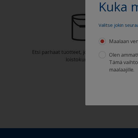
Kuka 
Valitse jokin seura
Maalaan ven
Etsi parhaat tuotteet, joilla voit pitää veneesi
Olen ammatt
loistokunnossa
Tämä vaihtoe
maalaajille.