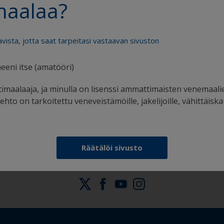
maalaa?
avista, jotta saat tarpeitasi vastaavan sivuston
eeni itse (amatööri)
Saat kaiken tuen, jota tarvitset varmaan
imaalaaja, ja minulla on lisenssi ammattimaisten venemaali
maalaamiseen
hto on tarkoitettu veneveistämöille, jakelijoille, vähittäiska
Räätälöi sivusto
Seuraa Internationalia: