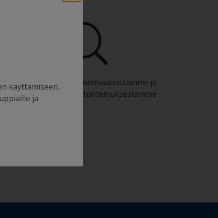
Hyödy jatkuvasta innovaatiostamme ja
en käyttämiseen.
tieteellisestä asiantuntemuksestamme
uppiaille ja