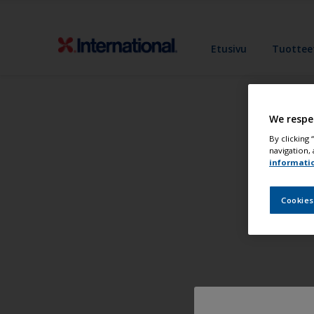
Etusivu
Tuottee
We respe
By clicking
navigation, 
informati
Cookies