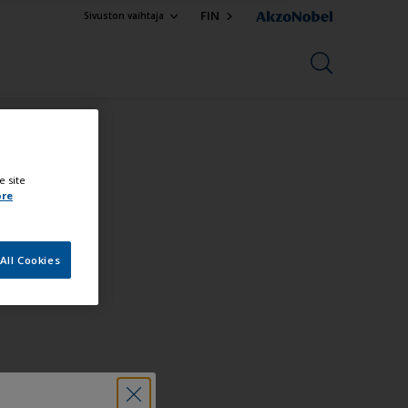
FIN
Sivuston vaihtaja
e site
ore
All Cookies
n